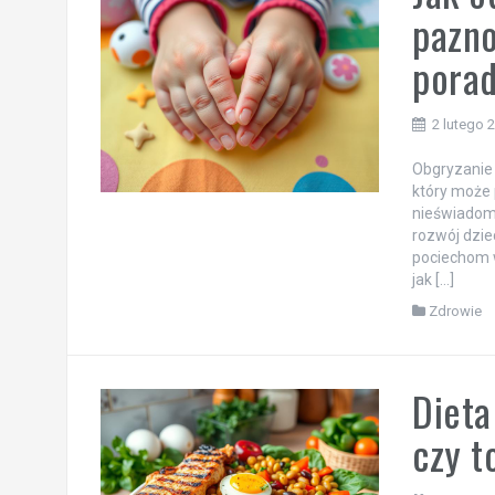
pazno
pora
2 lutego 
Obgryzanie 
który może 
nieświadome
rozwój dzie
pociechom 
jak […]
Zdrowie
Dieta
czy t