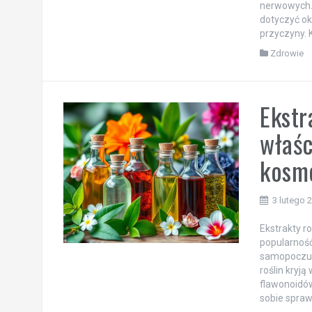
nerwowych. 
dotyczyć ok
przyczyny. 
Zdrowie
Ekstr
właśc
kosm
3 lutego 
Ekstrakty ro
popularnoś
samopoczuci
roślin kryj
flawonoidów
sobie spraw