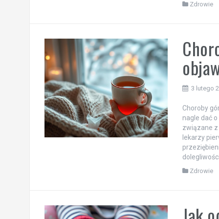
Zdrowie
Chor
objaw
3 lutego 
Choroby gór
nagle dać o
związane z 
lekarzy pie
przeziębieni
dolegliwości
Zdrowie
Jak o