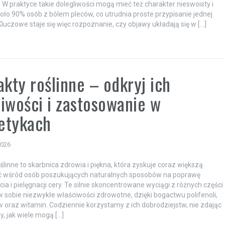
W praktyce takie dolegliwości mogą mieć też charakter nieswoisty i
oło 90% osób z bólem pleców, co utrudnia proste przypisanie jednej
Kluczowe staje się więc rozpoznanie, czy objawy układają się w […]
akty roślinne – odkryj ich
iwości i zastosowanie w
etykach
2026
ślinne to skarbnica zdrowia i piękna, która zyskuje coraz większą
ć wśród osób poszukujących naturalnych sposobów na poprawę
a i pielęgnacji cery. Te silnie skoncentrowane wyciągi z różnych części
ą w sobie niezwykłe właściwości zdrowotne, dzięki bogactwu polifenoli,
 oraz witamin. Codziennie korzystamy z ich dobrodziejstw, nie zdając
y, jak wiele mogą […]