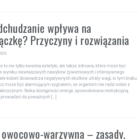
dchudzanie wpływa na
ączkę? Przyczyny i rozwiązania
2026
 to nie tylko kwestia estetyki, ale także zdrowia, które może być
w wyniku niewłaściwych nawyków żywieniowych i intensywnego
iele kobiet doświadcza negatywnych skutków utraty wagi, w tym braku
 co może być alarmującym sygnałem, że organizm nie radzi sobie z
alorycznym. Niska dostępność energii, spowodowana restrykcyjną
 prowadzić do poważnych […]
 owocowo-warzywna – zasady,