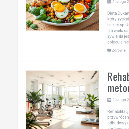
2 lutego 
Dieta Dukan
który zyskał
niskim spoż
dla wielu o
żywienia je
obiecuje nie
Zdrowie
Rehab
metod
2 lutego 
Rehabilitacj
przywrócen
odbudowy ut
zarówno w s