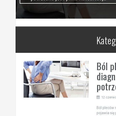
Kateg
Ból p
diagn
potrz
12 czerw
Ból pleców 
pojawia się