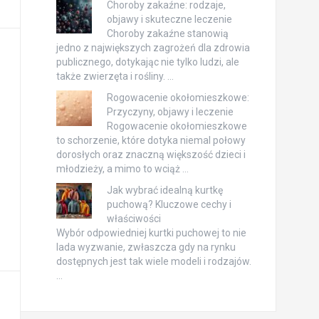
Choroby zakaźne: rodzaje,
objawy i skuteczne leczenie
Choroby zakaźne stanowią
jedno z największych zagrożeń dla zdrowia
publicznego, dotykając nie tylko ludzi, ale
także zwierzęta i rośliny. …
Rogowacenie okołomieszkowe:
Przyczyny, objawy i leczenie
Rogowacenie okołomieszkowe
to schorzenie, które dotyka niemal połowy
dorosłych oraz znaczną większość dzieci i
młodzieży, a mimo to wciąż …
Jak wybrać idealną kurtkę
puchową? Kluczowe cechy i
właściwości
Wybór odpowiedniej kurtki puchowej to nie
lada wyzwanie, zwłaszcza gdy na rynku
dostępnych jest tak wiele modeli i rodzajów.
…