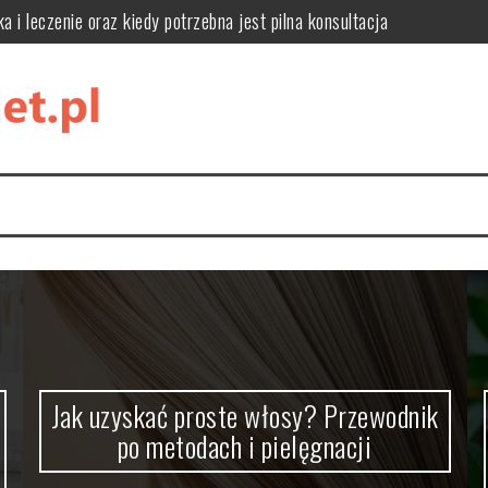
 metodach i pielęgnacji
ści i zastosowanie w kosmetykach
y, leczenie i zapobieganie
k je stosować?
ację, style i funkcjonalne rozwiązania do domowej biblioteki
a i leczenie oraz kiedy potrzebna jest pilna konsultacja
Jak uzyskać proste włosy? Przewodnik
po metodach i pielęgnacji