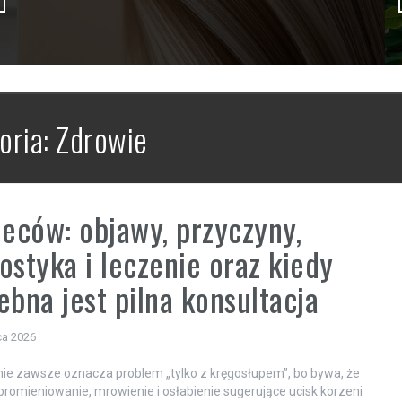
oria:
Zdrowie
leców: objawy, przyczyny,
ostyka i leczenie oraz kiedy
ebna jest pilna konsultacja
ca 2026
nie zawsze oznacza problem „tylko z kręgosłupem”, bo bywa, że
 promieniowanie, mrowienie i osłabienie sugerujące ucisk korzeni