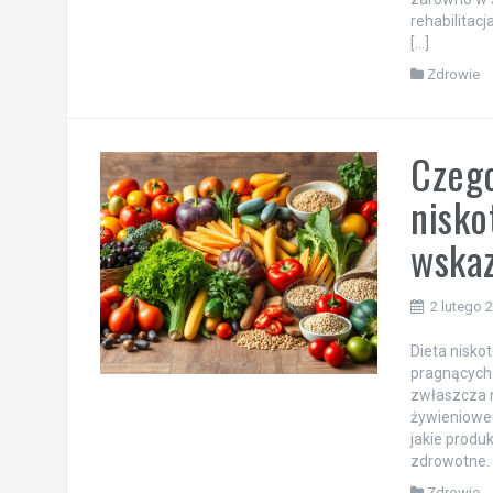
rehabilitac
[…]
Zdrowie
Czego
nisko
wska
2 lutego 
Dieta nisko
pragnących 
zwłaszcza n
żywienioweg
jakie produ
zdrowotne. 
Zdrowie