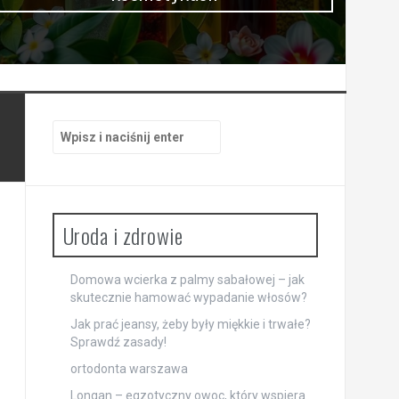
Szukaj:
Uroda i zdrowie
Domowa wcierka z palmy sabałowej – jak
skutecznie hamować wypadanie włosów?
Jak prać jeansy, żeby były miękkie i trwałe?
Sprawdź zasady!
ortodonta warszawa
Longan – egzotyczny owoc, który wspiera