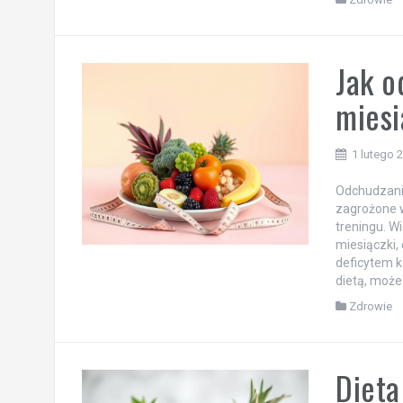
Jak o
miesi
1 lutego 
Odchudzanie
zagrożone 
treningu. W
miesiączki,
deficytem k
dietą, może
Zdrowie
Dieta