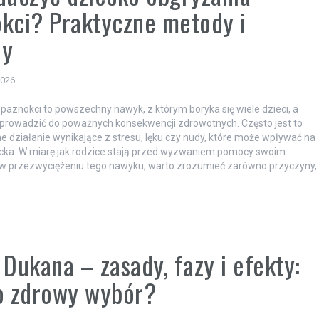
kci? Praktyczne metody i
dy
2026
paznokci to powszechny nawyk, z którym boryka się wiele dzieci, a
prowadzić do poważnych konsekwencji zdrowotnych. Często jest to
 działanie wynikające z stresu, lęku czy nudy, które może wpływać na
cka. W miarę jak rodzice stają przed wyzwaniem pomocy swoim
w przezwyciężeniu tego nawyku, warto zrozumieć zarówno przyczyny,
 Dukana – zasady, fazy i efekty:
o zdrowy wybór?