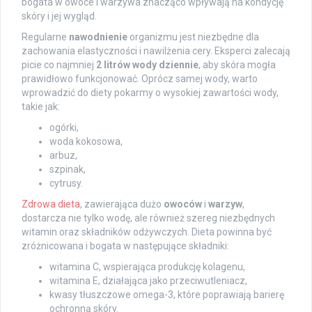
bogata w owoce i warzywa znacząco wpływają na kondycję
skóry i jej wygląd.
Regularne
nawodnienie
organizmu jest niezbędne dla
zachowania elastyczności i nawilżenia cery. Eksperci zalecają
picie co najmniej
2 litrów wody dziennie
, aby skóra mogła
prawidłowo funkcjonować. Oprócz samej wody, warto
wprowadzić do diety pokarmy o wysokiej zawartości wody,
takie jak:
ogórki,
woda kokosowa,
arbuz,
szpinak,
cytrusy.
Zdrowa dieta
, zawierająca dużo
owoców
i
warzyw
,
dostarcza nie tylko wodę, ale również szereg niezbędnych
witamin oraz składników odżywczych. Dieta powinna być
zróżnicowana i bogata w następujące składniki:
witamina C, wspierająca produkcję kolagenu,
witamina E, działająca jako przeciwutleniacz,
kwasy tłuszczowe omega-3, które poprawiają barierę
ochronną skóry.