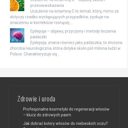
przeciwwskazania
Uczulenie na witaminę C to temat, który, mimo że
dotyczy rzadko występujących przypadków, zyskuje na
znaczeniu w kontekście rosnącej …
Epilepsja – objawy, przyczyny i metody leczenia
padaczki
Epilepsja, znana również jako padaczka, to złożona
choroba neurologiczna, która dotyka około pół miliona ludzi w
Polsce. Charakteryzuje się …
Zdrowie i uroda
Profesjonalne kosmetyki do regeneracji włosów
– klucz do zdrowych pasm
Jak dobrać kolory włosów do niebieskich oczu?