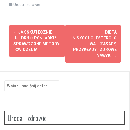
Uroda i zdrowie
Zobacz
←
JAK SKUTECZNIE
DIETA
wpisy
UJĘDRNIĆ POŚLADKI?
NISKOCHOLESTEROLO
SPRAWDZONE METODY
WA – ZASADY,
I ĆWICZENIA
PRZYKŁADY I ZDROWE
NAWYKI
→
Szukaj:
Uroda i zdrowie