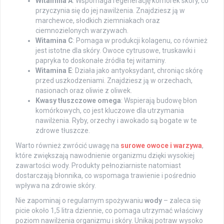
Witamina A
: Wspomaga regenerację komórek skóry, co
przyczynia się do jej nawilżenia. Znajdziesz ją w
marchewce, słodkich ziemniakach oraz
ciemnozielonych warzywach.
Witamina C
: Pomaga w produkcji kolagenu, co również
jest istotne dla skóry. Owoce cytrusowe, truskawki i
papryka to doskonałe źródła tej witaminy.
Witamina E
: Działa jako antyoksydant, chroniąc skórę
przed uszkodzeniami. Znajdziesz ją w orzechach,
nasionach oraz oliwie z oliwek.
Kwasy tłuszczowe omega
: Wspierają budowę błon
komórkowych, co jest kluczowe dla utrzymania
nawilżenia. Ryby, orzechy i awokado są bogate w te
zdrowe tłuszcze.
Warto również zwrócić uwagę na
surowe owoce i warzywa
,
które zwiększają nawodnienie organizmu dzięki wysokiej
zawartości wody. Produkty pełnoziarniste natomiast
dostarczają błonnika, co wspomaga trawienie i pośrednio
wpływa na zdrowie skóry.
Nie zapominaj o regularnym spożywaniu
wody
– zaleca się
picie około 1,5 litra dziennie, co pomaga utrzymać właściwy
poziom nawilżenia organizmu i skóry. Unikaj potraw wysoko