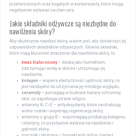
przetworzonych oraz bogatych w konserwanty, które mogą
negatywnie wpływać na stan cery.
Jakie składniki odżywcze są niezbędne do
nawilżenia skóry?
Aby skutecznie nawilżyć skórę, ważne jest, aby dostarczyć jej
odpowiednich składników odżywczych. Główne składniki,
które mają kluczowe znaczenie dla nawilżenia skóry, to:
kwas hialuronowy
– działa jako humektant,
zatrzymując wodę w skórze i utrzymując jej
nawilżenie,
kolagen
– wspiera elastyczność i jędrność skóry, co
jest niezbędne do utrzymania jej młodego wyglądu,
ceramidy
– pomagają w budowie bariery ochronnej
skór, co zapobiega utracie wilgoci,
witaminy A, C i E – antyoksydanty, które neutralizują
wolne rodniki i wspierają regenerację skóry,
witaminy z grupy B – wspomagają produkcję kolagenu
i elastyny, co pozytywnie wpływa na nawilżenie i
jędrność skóry,
mocznik i gliceryna – humektanty, które również