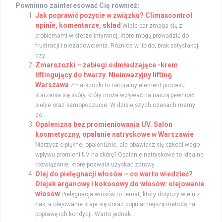
Powninno zainteresować Cię również:
Jak poprawić pożycie w związku? Climaxcontrol
opinie, komentarze, skład
Wiele par zmaga się z
problemami w sferze intymnej, które mogą prowadzić do
frustracji i niezadowolenia. Różnice w libido, brak satysfakcji
czy...
Zmarszczki – zabiegi odmładzające -krem
liftingujący do twarzy. Nieinwazyjny lifting
Warszawa
Zmarszczki to naturalny element procesu
starzenia się skóry, który może wpływać na naszą pewność
siebie oraz samopoczucie. W dzisiejszych czasach mamy
do...
Opalenizna bez promieniowania UV. Salon
kosmetyczny, opalanie natryskowe w Warszawie
Marzysz o pięknej opaleniźnie, ale obawiasz się szkodliwego
wpływu promieni UV na skórę? Opalanie natryskowe to idealne
rozwiązanie, które pozwala uzyskać zdrowy...
Olej do pielęgnacji włosów – co warto wiedzieć?
Olejek arganowy i kokosowy do włosów: olejowanie
włosów
Pielęgnacja włosów to temat, który dotyczy wielu z
nas, a olejowanie staje się coraz popularniejszą metodą na
poprawę ich kondycji. Warto jednak...