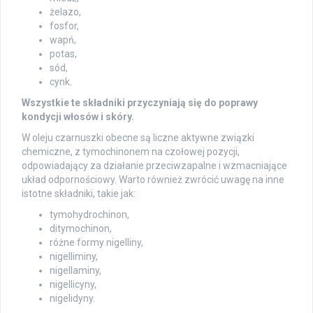
żelazo,
fosfor,
wapń,
potas,
sód,
cynk.
Wszystkie te składniki przyczyniają się do poprawy
kondycji włosów i skóry.
W oleju czarnuszki obecne są liczne aktywne związki
chemiczne, z tymochinonem na czołowej pozycji,
odpowiadający za działanie przeciwzapalne i wzmacniające
układ odpornościowy. Warto również zwrócić uwagę na inne
istotne składniki, takie jak:
tymohydrochinon,
ditymochinon,
różne formy nigelliny,
nigelliminy,
nigellaminy,
nigellicyny,
nigelidyny.