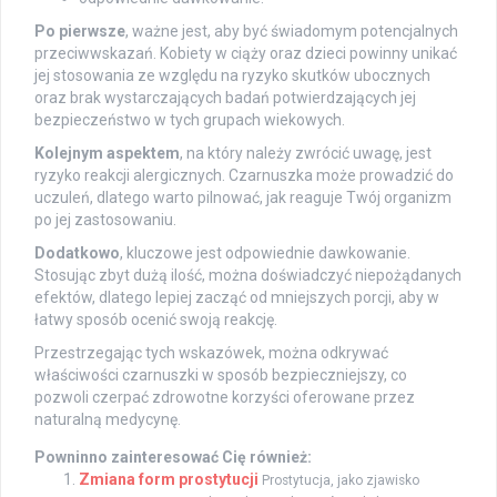
Po pierwsze
, ważne jest, aby być świadomym potencjalnych
przeciwwskazań. Kobiety w ciąży oraz dzieci powinny unikać
jej stosowania ze względu na ryzyko skutków ubocznych
oraz brak wystarczających badań potwierdzających jej
bezpieczeństwo w tych grupach wiekowych.
Kolejnym aspektem
, na który należy zwrócić uwagę, jest
ryzyko reakcji alergicznych. Czarnuszka może prowadzić do
uczuleń, dlatego warto pilnować, jak reaguje Twój organizm
po jej zastosowaniu.
Dodatkowo
, kluczowe jest odpowiednie dawkowanie.
Stosując zbyt dużą ilość, można doświadczyć niepożądanych
efektów, dlatego lepiej zacząć od mniejszych porcji, aby w
łatwy sposób ocenić swoją reakcję.
Przestrzegając tych wskazówek, można odkrywać
właściwości czarnuszki w sposób bezpieczniejszy, co
pozwoli czerpać zdrowotne korzyści oferowane przez
naturalną medycynę.
Powninno zainteresować Cię również:
Zmiana form prostytucji
Prostytucja, jako zjawisko