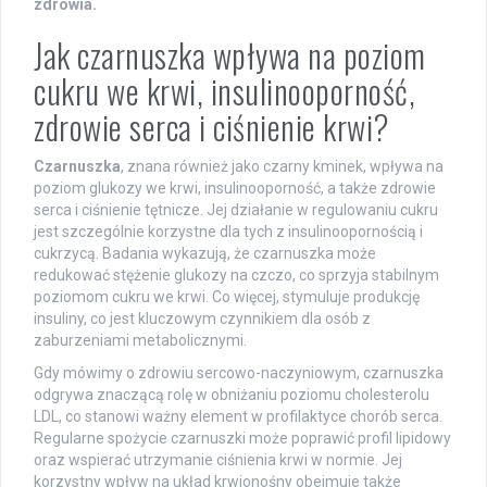
zdrowia.
Jak czarnuszka wpływa na poziom
cukru we krwi, insulinooporność,
zdrowie serca i ciśnienie krwi?
Czarnuszka
, znana również jako czarny kminek, wpływa na
poziom glukozy we krwi, insulinooporność, a także zdrowie
serca i ciśnienie tętnicze. Jej działanie w regulowaniu cukru
jest szczególnie korzystne dla tych z insulinoopornością i
cukrzycą. Badania wykazują, że czarnuszka może
redukować stężenie glukozy na czczo, co sprzyja stabilnym
poziomom cukru we krwi. Co więcej, stymuluje produkcję
insuliny, co jest kluczowym czynnikiem dla osób z
zaburzeniami metabolicznymi.
Gdy mówimy o zdrowiu sercowo-naczyniowym, czarnuszka
odgrywa znaczącą rolę w obniżaniu poziomu cholesterolu
LDL, co stanowi ważny element w profilaktyce chorób serca.
Regularne spożycie czarnuszki może poprawić profil lipidowy
oraz wspierać utrzymanie ciśnienia krwi w normie. Jej
korzystny wpływ na układ krwionośny obejmuje także