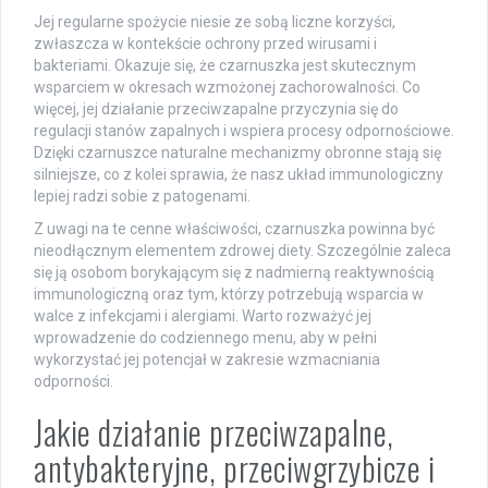
Jej regularne spożycie niesie ze sobą liczne korzyści,
zwłaszcza w kontekście ochrony przed wirusami i
bakteriami. Okazuje się, że czarnuszka jest skutecznym
wsparciem w okresach wzmożonej zachorowalności. Co
więcej, jej działanie przeciwzapalne przyczynia się do
regulacji stanów zapalnych i wspiera procesy odpornościowe.
Dzięki czarnuszce naturalne mechanizmy obronne stają się
silniejsze, co z kolei sprawia, że nasz układ immunologiczny
lepiej radzi sobie z patogenami.
Z uwagi na te cenne właściwości, czarnuszka powinna być
nieodłącznym elementem zdrowej diety. Szczególnie zaleca
się ją osobom borykającym się z nadmierną reaktywnością
immunologiczną oraz tym, którzy potrzebują wsparcia w
walce z infekcjami i alergiami. Warto rozważyć jej
wprowadzenie do codziennego menu, aby w pełni
wykorzystać jej potencjał w zakresie wzmacniania
odporności.
Jakie działanie przeciwzapalne,
antybakteryjne, przeciwgrzybicze i