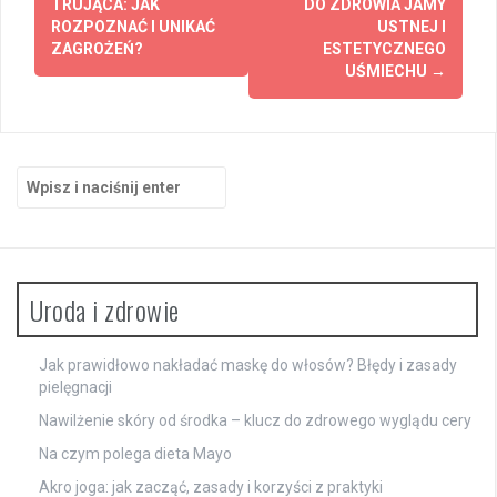
wpisy
TRUJĄCA: JAK
DO ZDROWIA JAMY
ROZPOZNAĆ I UNIKAĆ
USTNEJ I
ZAGROŻEŃ?
ESTETYCZNEGO
UŚMIECHU
→
Szukaj:
Uroda i zdrowie
Jak prawidłowo nakładać maskę do włosów? Błędy i zasady
pielęgnacji
Nawilżenie skóry od środka – klucz do zdrowego wyglądu cery
Na czym polega dieta Mayo
Akro joga: jak zacząć, zasady i korzyści z praktyki