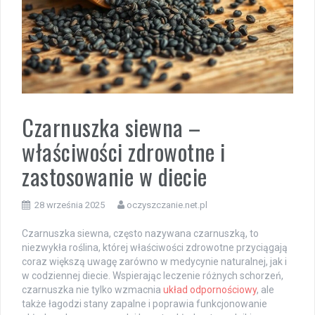
Czarnuszka siewna –
właściwości zdrowotne i
zastosowanie w diecie
28 września 2025
oczyszczanie.net.pl
Czarnuszka siewna, często nazywana czarnuszką, to
niezwykła roślina, której właściwości zdrowotne przyciągają
coraz większą uwagę zarówno w medycynie naturalnej, jak i
w codziennej diecie. Wspierając leczenie różnych schorzeń,
czarnuszka nie tylko wzmacnia
układ odpornościowy
, ale
także łagodzi stany zapalne i poprawia funkcjonowanie