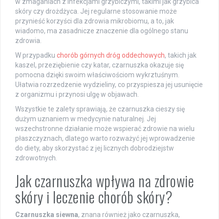
w zmaganiach z infekcjami grzybiczymi, takimi jak grzybica
skóry czy drożdżyca. Jej regularne stosowanie może
przynieść korzyści dla zdrowia mikrobiomu, a to, jak
wiadomo, ma zasadnicze znaczenie dla ogólnego stanu
zdrowia.
W przypadku
chorób górnych dróg oddechowych
, takich jak
kaszel, przeziębienie czy katar, czarnuszka okazuje się
pomocna dzięki swoim właściwościom wykrztuśnym.
Ułatwia rozrzedzenie wydzieliny, co przyspiesza jej usunięcie
z organizmu i przynosi ulgę w objawach.
Wszystkie te zalety sprawiają, że czarnuszka cieszy się
dużym uznaniem w medycynie naturalnej. Jej
wszechstronne działanie może wspierać zdrowie na wielu
płaszczyznach, dlatego warto rozważyć jej wprowadzenie
do diety, aby skorzystać z jej licznych dobrodziejstw
zdrowotnych.
Jak czarnuszka wpływa na zdrowie
skóry i leczenie chorób skóry?
Czarnuszka siewna
, znana również jako czarnuszka,