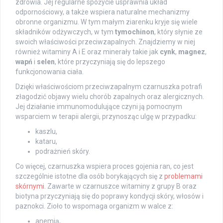
zdrowia. Jej regularne spożycie usprawnia układ
odpornościowy, a także wspiera naturalne mechanizmy
obronne organizmu. W tym małym ziarenku kryje się wiele
składników odżywczych, w tym
tymochinon
, który słynie ze
swoich właściwości przeciwzapalnych. Znajdziemy w niej
również witaminy A i E oraz minerały takie jak
cynk
,
magnez
,
wapń
i
selen
, które przyczyniają się do lepszego
funkcjonowania ciała.
Dzięki właściwościom przeciwzapalnym czarnuszka potrafi
złagodzić objawy wielu chorób zapalnych oraz alergicznych.
Jej działanie immunomodulujące czyni ją pomocnym
wsparciem w terapii alergii, przynosząc ulgę w przypadku:
kaszlu,
kataru,
podrażnień skóry.
Co więcej, czarnuszka wspiera proces gojenia ran, co jest
szczególnie istotne dla osób borykających się z
problemami
skórnymi
. Zawarte w czarnuszce witaminy z grupy B oraz
biotyna przyczyniają się do poprawy kondycji skóry, włosów i
paznokci. Zioło to wspomaga organizm w walce z:
anemią,