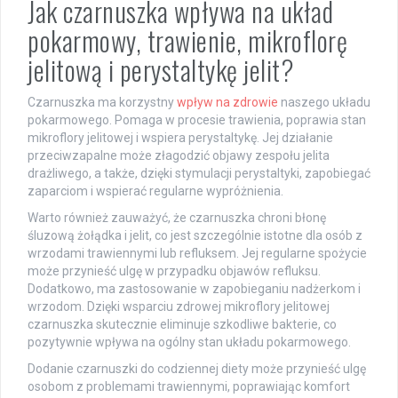
Jak czarnuszka wpływa na układ
pokarmowy, trawienie, mikroflorę
jelitową i perystaltykę jelit?
Czarnuszka ma korzystny
wpływ na zdrowie
naszego układu
pokarmowego. Pomaga w procesie trawienia, poprawia stan
mikroflory jelitowej i wspiera perystaltykę. Jej działanie
przeciwzapalne może złagodzić objawy zespołu jelita
drażliwego, a także, dzięki stymulacji perystaltyki, zapobiegać
zaparciom i wspierać regularne wypróżnienia.
Warto również zauważyć, że czarnuszka chroni błonę
śluzową żołądka i jelit, co jest szczególnie istotne dla osób z
wrzodami trawiennymi lub refluksem. Jej regularne spożycie
może przynieść ulgę w przypadku objawów refluksu.
Dodatkowo, ma zastosowanie w zapobieganiu nadżerkom i
wrzodom. Dzięki wsparciu zdrowej mikroflory jelitowej
czarnuszka skutecznie eliminuje szkodliwe bakterie, co
pozytywnie wpływa na ogólny stan układu pokarmowego.
Dodanie czarnuszki do codziennej diety może przynieść ulgę
osobom z problemami trawiennymi, poprawiając komfort