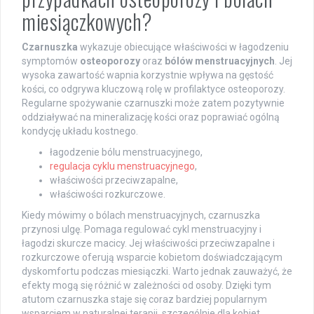
miesiączkowych?
Czarnuszka
wykazuje obiecujące właściwości w łagodzeniu
symptomów
osteoporozy
oraz
bólów menstruacyjnych
. Jej
wysoka zawartość wapnia korzystnie wpływa na gęstość
kości, co odgrywa kluczową rolę w profilaktyce osteoporozy.
Regularne spożywanie czarnuszki może zatem pozytywnie
oddziaływać na mineralizację kości oraz poprawiać ogólną
kondycję układu kostnego.
łagodzenie bólu menstruacyjnego,
regulacja cyklu menstruacyjnego
,
właściwości przeciwzapalne,
właściwości rozkurczowe.
Kiedy mówimy o bólach menstruacyjnych, czarnuszka
przynosi ulgę. Pomaga regulować cykl menstruacyjny i
łagodzi skurcze macicy. Jej właściwości przeciwzapalne i
rozkurczowe oferują wsparcie kobietom doświadczającym
dyskomfortu podczas miesiączki. Warto jednak zauważyć, że
efekty mogą się różnić w zależności od osoby. Dzięki tym
atutom czarnuszka staje się coraz bardziej popularnym
wsparciem w naturalnej terapii, szczególnie dla kobiet