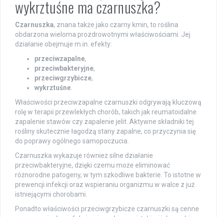
wykrztuśne ma czarnuszka?
Czarnuszka
, znana także jako czarny kmin, to roślina
obdarzona wieloma prozdrowotnymi właściwościami. Jej
działanie obejmuje m.in. efekty:
przeciwzapalne
,
przeciwbakteryjne
,
przeciwgrzybicze
,
wykrztuśne
.
Właściwości przeciwzapalne czarnuszki odgrywają kluczową
rolę w terapii przewlekłych chorób, takich jak reumatoidalne
zapalenie stawów czy zapalenie jelit. Aktywne składniki tej
rośliny skutecznie łagodzą stany zapalne, co przyczynia się
do poprawy ogólnego samopoczucia.
Czarnuszka wykazuje również silne działanie
przeciwbakteryjne, dzięki czemu może eliminować
różnorodne patogeny, w tym szkodliwe bakterie. To istotne w
prewencji infekcji oraz wspieraniu organizmu w walce z już
istniejącymi chorobami.
Ponadto właściwości przeciwgrzybicze czarnuszki są cenne