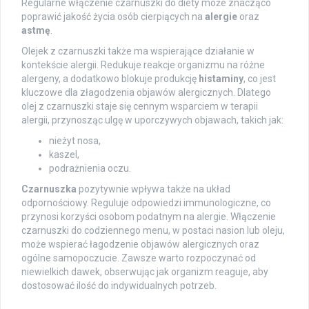
Regularne włączenie czarnuszki do diety może znacząco
poprawić jakość życia osób cierpiących na
alergie
oraz
astmę
.
Olejek z czarnuszki także ma wspierające działanie w
kontekście alergii. Redukuje reakcje organizmu na różne
alergeny, a dodatkowo blokuje produkcję
histaminy
, co jest
kluczowe dla złagodzenia objawów alergicznych. Dlatego
olej z czarnuszki staje się cennym wsparciem w terapii
alergii, przynosząc ulgę w uporczywych objawach, takich jak:
nieżyt nosa,
kaszel,
podrażnienia oczu.
Czarnuszka
pozytywnie wpływa także na układ
odpornościowy. Reguluje odpowiedzi immunologiczne, co
przynosi korzyści osobom podatnym na alergie. Włączenie
czarnuszki do codziennego menu, w postaci nasion lub oleju,
może wspierać łagodzenie objawów alergicznych oraz
ogólne samopoczucie. Zawsze warto rozpoczynać od
niewielkich dawek, obserwując jak organizm reaguje, aby
dostosować ilość do indywidualnych potrzeb.