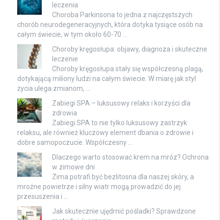
leczenia
Choroba Parkinsona to jedna z najczęstszych
chorób neurodegeneracyjnych, która dotyka tysiące osób na
całym świecie, w tym około 60-70 …
Choroby kręgosłupa: objawy, diagnoza i skuteczne
leczenie
Choroby kręgosłupa stały się współczesną plagą,
dotykającą miliony ludzi na całym świecie. W miarę jak styl
życia ulega zmianom, …
Zabiegi SPA – luksusowy relaks i korzyści dla
zdrowia
Zabiegi SPA to nie tylko luksusowy zastrzyk
relaksu, ale również kluczowy element dbania o zdrowie i
dobre samopoczucie. Współczesny …
Dlaczego warto stosować krem na mróz? Ochrona
w zimowe dni
Zima potrafi być bezlitosna dla naszej skóry, a
mroźne powietrze i silny wiatr mogą prowadzić do jej
przesuszenia i …
Jak skutecznie ujędrnić pośladki? Sprawdzone