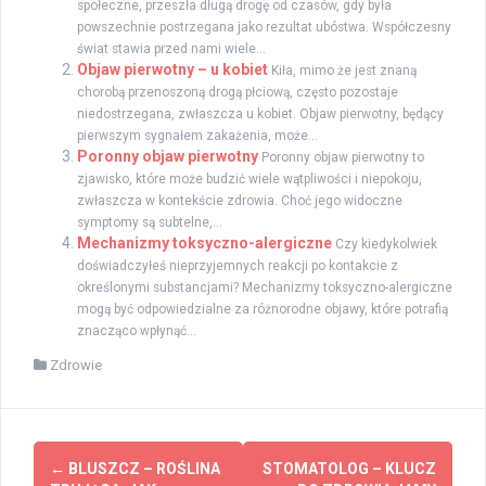
społeczne, przeszła długą drogę od czasów, gdy była
powszechnie postrzegana jako rezultat ubóstwa. Współczesny
świat stawia przed nami wiele...
Objaw pierwotny – u kobiet
Kiła, mimo że jest znaną
chorobą przenoszoną drogą płciową, często pozostaje
niedostrzegana, zwłaszcza u kobiet. Objaw pierwotny, będący
pierwszym sygnałem zakażenia, może...
Poronny objaw pierwotny
Poronny objaw pierwotny to
zjawisko, które może budzić wiele wątpliwości i niepokoju,
zwłaszcza w kontekście zdrowia. Choć jego widoczne
symptomy są subtelne,...
Mechanizmy toksyczno-alergiczne
Czy kiedykolwiek
doświadczyłeś nieprzyjemnych reakcji po kontakcie z
określonymi substancjami? Mechanizmy toksyczno-alergiczne
mogą być odpowiedzialne za różnorodne objawy, które potrafią
znacząco wpłynąć...
Zdrowie
Zobacz
←
BLUSZCZ – ROŚLINA
STOMATOLOG – KLUCZ