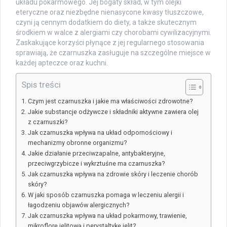
układu pokarmowego. Jej bogaty skład, w tym olejki
eteryczne oraz niezbędne nienasycone kwasy tłuszczowe,
czyni ją cennym dodatkiem do diety, a także skutecznym
środkiem w walce z alergiami czy chorobami cywilizacyjnymi.
Zaskakujące korzyści płynące z jej regularnego stosowania
sprawiają, że czarnuszka zasługuje na szczególne miejsce w
każdej apteczce oraz kuchni.
Spis treści
Czym jest czarnuszka i jakie ma właściwości zdrowotne?
Jakie substancje odżywcze i składniki aktywne zawiera olej
z czarnuszki?
Jak czarnuszka wpływa na układ odpornościowy i
mechanizmy obronne organizmu?
Jakie działanie przeciwzapalne, antybakteryjne,
przeciwgrzybicze i wykrztuśne ma czarnuszka?
Jak czarnuszka wpływa na zdrowie skóry i leczenie chorób
skóry?
W jaki sposób czarnuszka pomaga w leczeniu alergii i
łagodzeniu objawów alergicznych?
Jak czarnuszka wpływa na układ pokarmowy, trawienie,
mikroflorę jelitową i perystaltykę jelit?