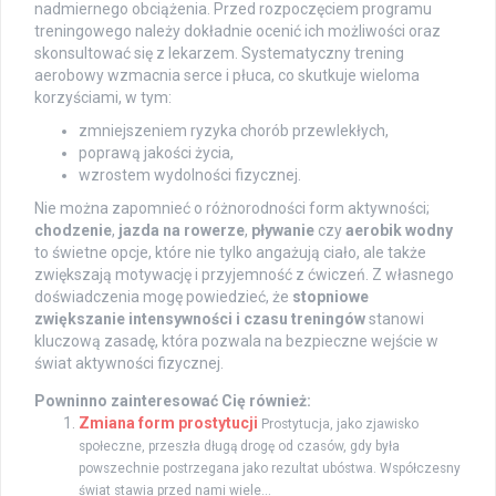
nadmiernego obciążenia. Przed rozpoczęciem programu
treningowego należy dokładnie ocenić ich możliwości oraz
skonsultować się z lekarzem. Systematyczny trening
aerobowy wzmacnia serce i płuca, co skutkuje wieloma
korzyściami, w tym:
zmniejszeniem ryzyka chorób przewlekłych,
poprawą jakości życia,
wzrostem wydolności fizycznej.
Nie można zapomnieć o różnorodności form aktywności;
chodzenie
,
jazda na rowerze
,
pływanie
czy
aerobik wodny
to świetne opcje, które nie tylko angażują ciało, ale także
zwiększają motywację i przyjemność z ćwiczeń. Z własnego
doświadczenia mogę powiedzieć, że
stopniowe
zwiększanie intensywności i czasu treningów
stanowi
kluczową zasadę, która pozwala na bezpieczne wejście w
świat aktywności fizycznej.
Powninno zainteresować Cię również:
Zmiana form prostytucji
Prostytucja, jako zjawisko
społeczne, przeszła długą drogę od czasów, gdy była
powszechnie postrzegana jako rezultat ubóstwa. Współczesny
świat stawia przed nami wiele...