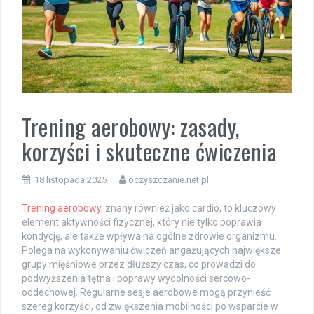
Trening aerobowy: zasady,
korzyści i skuteczne ćwiczenia
18 listopada 2025
oczyszczanie.net.pl
Trening aerobowy
, znany również jako cardio, to kluczowy
element aktywności fizycznej, który nie tylko poprawia
kondycję, ale także wpływa na ogólne zdrowie organizmu.
Polega na wykonywaniu ćwiczeń angażujących największe
grupy mięśniowe przez dłuższy czas, co prowadzi do
podwyższenia tętna i poprawy wydolności sercowo-
oddechowej. Regularne sesje aerobowe mogą przynieść
szereg korzyści, od zwiększenia mobilności po wsparcie w