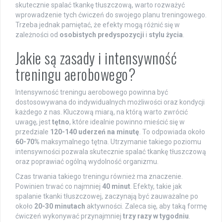
skutecznie spalać tkankę tłuszczową, warto rozważyć
wprowadzenie tych ćwiczeń do swojego planu treningowego.
Trzeba jednak pamiętać, że efekty mogą różnić się w
zależności od
osobistych predyspozycji
i
stylu życia
.
Jakie są zasady i intensywność
treningu aerobowego?
Intensywność treningu aerobowego powinna być
dostosowywana do indywidualnych możliwości oraz kondycji
każdego z nas. Kluczową miarą, na którą warto zwrócić
uwagę, jest
tętno
, które idealnie powinno mieścić się w
przedziale
120-140 uderzeń na minutę
. To odpowiada około
60-70%
maksymalnego tętna. Utrzymanie takiego poziomu
intensywności pozwala skutecznie spalać tkankę tłuszczową
oraz poprawiać ogólną wydolność organizmu.
Czas trwania takiego treningu również ma znaczenie.
Powinien trwać co najmniej
40 minut
. Efekty, takie jak
spalanie tkanki tłuszczowej, zaczynają być zauważalne po
około
20-30 minutach
aktywności. Zaleca się, aby taką formę
ćwiczeń wykonywać przynajmniej
trzy razy w tygodniu
.