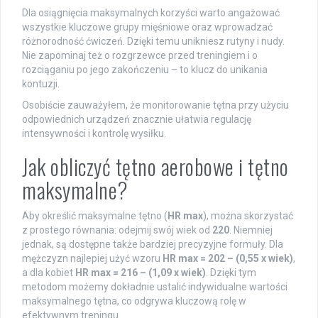
Dla osiągnięcia maksymalnych korzyści warto angażować
wszystkie kluczowe grupy mięśniowe oraz wprowadzać
różnorodność ćwiczeń. Dzięki temu unikniesz rutyny i nudy.
Nie zapominaj też o rozgrzewce przed treningiem i o
rozciąganiu po jego zakończeniu – to klucz do unikania
kontuzji.
Osobiście zauważyłem, że monitorowanie tętna przy użyciu
odpowiednich urządzeń znacznie ułatwia regulację
intensywności i kontrolę wysiłku.
Jak obliczyć tętno aerobowe i tętno
maksymalne?
Aby określić maksymalne tętno (
HR max
), można skorzystać
z prostego równania: odejmij swój wiek od
220
. Niemniej
jednak, są dostępne także bardziej precyzyjne formuły. Dla
mężczyzn najlepiej użyć wzoru
HR max = 202 – (0,55 x wiek)
,
a dla kobiet
HR max = 216 – (1,09 x wiek)
. Dzięki tym
metodom możemy dokładnie ustalić indywidualne wartości
maksymalnego tętna, co odgrywa kluczową rolę w
efektywnym treningu.