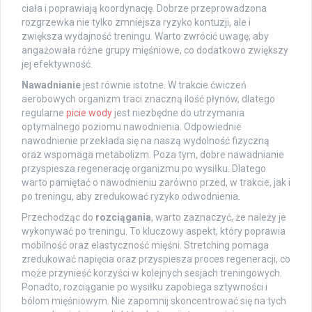
ciała i poprawiają koordynację. Dobrze przeprowadzona
rozgrzewka nie tylko zmniejsza ryzyko kontuzji, ale i
zwiększa wydajność treningu. Warto zwrócić uwagę, aby
angażowała różne grupy mięśniowe, co dodatkowo zwiększy
jej efektywność.
Nawadnianie
jest równie istotne. W trakcie ćwiczeń
aerobowych organizm traci znaczną ilość płynów, dlatego
regularne
picie wody
jest niezbędne do utrzymania
optymalnego poziomu nawodnienia. Odpowiednie
nawodnienie przekłada się na naszą wydolność fizyczną
oraz wspomaga metabolizm. Poza tym, dobre nawadnianie
przyspiesza regenerację organizmu po wysiłku. Dlatego
warto pamiętać o nawodnieniu zarówno przed, w trakcie, jak i
po treningu, aby zredukować ryzyko odwodnienia.
Przechodząc do
rozciągania
, warto zaznaczyć, że należy je
wykonywać po treningu. To kluczowy aspekt, który poprawia
mobilność oraz elastyczność mięśni. Stretching pomaga
zredukować napięcia oraz przyspiesza proces regeneracji, co
może przynieść korzyści w kolejnych sesjach treningowych.
Ponadto, rozciąganie po wysiłku zapobiega sztywności i
bólom mięśniowym. Nie zapomnij skoncentrować się na tych