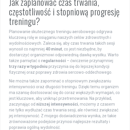
Jak zaplanować czas trwania,
częstotliwość i stopniową progresję
treningu?
Planowanie skutecznego treningu aerobowego odgrywa
kluczową rolę w osiąganiu naszych celów zdrowotnych i
wydolnościowych. Zaleca się, aby czas trwania takich sesji
wynosił co najmniej
40 minut
, co jest niezbędne, by
dostarczyć organizmowi odpowiednią dawkę wysiłku. Warto
także pamiętać o
regularności
– ćwiczenie przynajmniej
trzy razy w tygodniu
przyczynia się do lepszej kondycji
fizycznej oraz poprawy zdrowia sercowo-oddechowego.
Nie można także zapominać o stopniowym zwiększaniu
intensywności oraz długości treningu. Dzięki temu organizm
ma szansę dostosować się do coraz większych wymagań, co
jest kluczowe, aby uniknąć przetrenowania. Na przykład,
zaczynając od
niższej intensywności
, możemy z czasem
nie tylko wydłużać czas trwania sesji, ale również zwiększać
jej intensywność. Z mojego doświadczenia wynika, że takie
zrównoważone podejście przynosi najlepsze rezultaty i
poprawia ogólną wydolność.