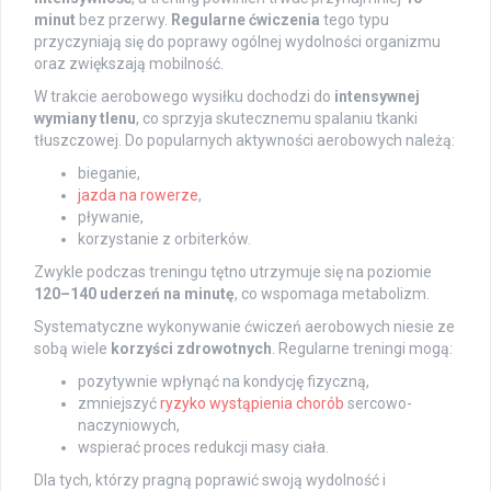
minut
bez przerwy.
Regularne ćwiczenia
tego typu
przyczyniają się do poprawy ogólnej wydolności organizmu
oraz zwiększają mobilność.
W trakcie aerobowego wysiłku dochodzi do
intensywnej
wymiany tlenu
, co sprzyja skutecznemu spalaniu tkanki
tłuszczowej. Do popularnych aktywności aerobowych należą:
bieganie,
jazda na rowerze
,
pływanie,
korzystanie z orbiterków.
Zwykle podczas treningu tętno utrzymuje się na poziomie
120–140 uderzeń na minutę
, co wspomaga metabolizm.
Systematyczne wykonywanie ćwiczeń aerobowych niesie ze
sobą wiele
korzyści zdrowotnych
. Regularne treningi mogą:
pozytywnie wpłynąć na kondycję fizyczną,
zmniejszyć
ryzyko wystąpienia chorób
sercowo-
naczyniowych,
wspierać proces redukcji masy ciała.
Dla tych, którzy pragną poprawić swoją wydolność i