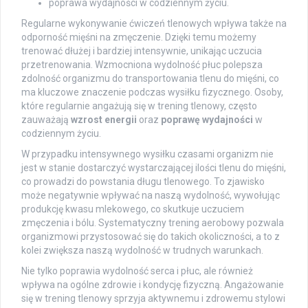
poprawa wydajności w codziennym życiu.
Regularne wykonywanie ćwiczeń tlenowych wpływa także na
odporność mięśni na zmęczenie. Dzięki temu możemy
trenować dłużej i bardziej intensywnie, unikając uczucia
przetrenowania. Wzmocniona wydolność płuc polepsza
zdolność organizmu do transportowania tlenu do mięśni, co
ma kluczowe znaczenie podczas wysiłku fizycznego. Osoby,
które regularnie angażują się w trening tlenowy, często
zauważają
wzrost energii
oraz
poprawę wydajności
w
codziennym życiu.
W przypadku intensywnego wysiłku czasami organizm nie
jest w stanie dostarczyć wystarczającej ilości tlenu do mięśni,
co prowadzi do powstania długu tlenowego. To zjawisko
może negatywnie wpływać na naszą wydolność, wywołując
produkcję kwasu mlekowego, co skutkuje uczuciem
zmęczenia i bólu. Systematyczny trening aerobowy pozwala
organizmowi przystosować się do takich okoliczności, a to z
kolei zwiększa naszą wydolność w trudnych warunkach.
Nie tylko poprawia wydolność serca i płuc, ale również
wpływa na ogólne zdrowie i kondycję fizyczną. Angażowanie
się w trening tlenowy sprzyja aktywnemu i zdrowemu stylowi