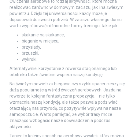
Ćwiczenia aerobowe to rodzaj aktywności, które można
realizować zarówno w domowym zaciszu, jak i na świeżym
powietrzu. Dzięki tej uniwersalności, każdy może je
dopasować do swoich potrzeb. W zaciszu własnego domu
warto wypróbować różnorodne formy treningu, takie jak:
skakanie na skakance,
bieganie w miejscu,
przysiady,
brzuszki,
wykroki.
Alternatywnie, korzystanie z rowerka stacjonarnego lub
orbitreku także świetnie wspiera naszą kondycję.
Na świeżym powietrzu bieganie czy szybki spacer cieszy się
dużą popularnością wśród ćwiczeń aerobowych. Jazda na
rowerze to kolejna fantastyczna propozycja – nie tylko
wzmacnia naszą kondycję, ale także pozwala podziwiać
otaczającą nas przyrodę, co pozytywnie wpływa na nasze
samopoczucie. Warto pamiętać, że wybór trasy może
znacząco wzbogacić nasze doświadczenia podczas
aktywności.
Taniec to kolejny sposób na aerobowy wysiłek, który można