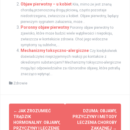
Objaw pierwotny – u kobiet
Kiła, mimo że jest znaną
chorobą przenoszoną drogą płciową, często pozostaje
niedostrzegana, zwłaszcza u kobiet. Objaw pierwotny, będący
pierwszym sygnałem zakażenia, może...
Poronny objaw pierwotny
Poronny objaw pierwotny to
zjawisko, które może budzić wiele wątpliwości i niepokoju,
zwłaszcza w kontekście zdrowia. Choć jego widoczne
symptomy są subtelne,...
Mechanizmy toksyczno-alergiczne
Czy kiedykolwiek
doświadczyłeś nieprzyjemnych reakcji po kontakcie z
określonymi substancjami? Mechanizmy toksyczno-alergiczne
mogą być odpowiedzialne za różnorodne objawy, które potrafią
znacząco wpłynąć...
Zdrowie
Zobacz
←
JAK ZROZUMIEĆ
DŻUMA: OBJAWY,
wpisy
TRĄDZIK
PRZYCZYNY I METODY
HORMONALNY: OBJAWY,
LECZENIA CHOROBY
PRZYCZYNY I LECZENIE
ZAKAŹNEJ
→