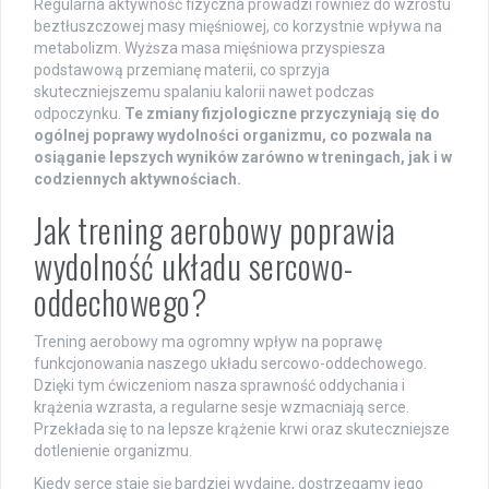
Regularna aktywność fizyczna prowadzi również do wzrostu
beztłuszczowej masy mięśniowej, co korzystnie wpływa na
metabolizm. Wyższa masa mięśniowa przyspiesza
podstawową przemianę materii, co sprzyja
skuteczniejszemu spalaniu kalorii nawet podczas
odpoczynku.
Te zmiany fizjologiczne przyczyniają się do
ogólnej poprawy wydolności organizmu, co pozwala na
osiąganie lepszych wyników zarówno w treningach, jak i w
codziennych aktywnościach.
Jak trening aerobowy poprawia
wydolność układu sercowo-
oddechowego?
Trening aerobowy ma ogromny wpływ na poprawę
funkcjonowania naszego układu sercowo-oddechowego.
Dzięki tym ćwiczeniom nasza sprawność oddychania i
krążenia wzrasta, a regularne sesje wzmacniają serce.
Przekłada się to na lepsze krążenie krwi oraz skuteczniejsze
dotlenienie organizmu.
Kiedy serce staje się bardziej wydajne, dostrzegamy jego