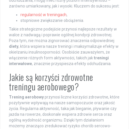
odchudzania, mogą mieć różny poziom intensywności –
zarówno umiarkowany, jak i wysoki. Kluczem do sukcesu jest:
regularność w treningach
,
stopniowe zwiększanie obciążenia.
Takie strategiczne podejście przynosi najlepsze rezultaty w
walce z nadwagą i poprawie ogólnej kondycji zdrowotnej.
Poza tym, nie można zignorować znaczenia odpowiedniej
diety
, która wspiera nasze treningi i maksymalizuje efekty w
okiełzaniu insulinooporności. Osobiście zauważyłem, że
włączenie różnych form aktywności, takich jak
treningi
interwałowe
, znacznie przyspiesza efekty odchudzania.
Jakie są korzyści zdrowotne
treningu aerobowego?
Trening aerobowy
przynosi liczne korzyści zdrowotne, które
pozytywnie wpływają na nasze samopoczucie oraz jakość
życia. Regularna aktywność, taka jak bieganie, pływanie czy
jazda na rowerze, doskonale wspiera zdrowie serca oraz
ogólną wydolność organizmu. Dzięki tym działaniom
możemy znacząco zredukować ryzyko chorób sercowo-