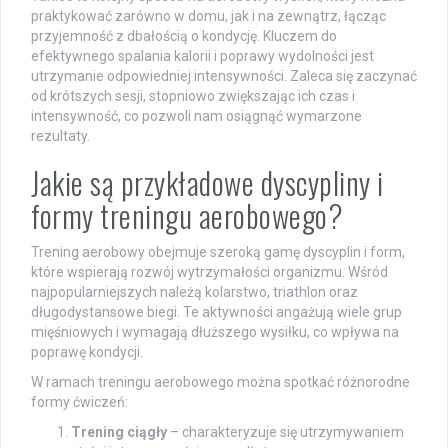
praktykować zarówno w domu, jak i na zewnątrz, łącząc
przyjemność z dbałością o kondycję. Kluczem do
efektywnego spalania kalorii i poprawy wydolności jest
utrzymanie odpowiedniej intensywności. Zaleca się zaczynać
od krótszych sesji, stopniowo zwiększając ich czas i
intensywność, co pozwoli nam osiągnąć wymarzone
rezultaty.
Jakie są przykładowe dyscypliny i
formy treningu aerobowego?
Trening aerobowy obejmuje szeroką gamę dyscyplin i form,
które wspierają rozwój wytrzymałości organizmu. Wśród
najpopularniejszych należą kolarstwo, triathlon oraz
długodystansowe biegi. Te aktywności angażują wiele grup
mięśniowych i wymagają dłuższego wysiłku, co wpływa na
poprawę kondycji.
W ramach treningu aerobowego można spotkać różnorodne
formy ćwiczeń:
Trening ciągły
– charakteryzuje się utrzymywaniem