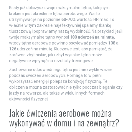
Kiedy już obliczysz swoje maksymalne tętno, kolejnym
krokiem jest określenie tętna aerobowego. Warto
utrzymywać je na poziomie
60-70%
wartości HR max. To
właśnie w tym zakresie najefektywniej spalamy tkankę
tłuszczową i poprawiamy naszą wydolność. Na przykład, jeśli
twoje maksymalne tętno wynosi
180 uderzeń na minutę
,
wtedy tętno aerobowe powinno oscylować pomiędzy
108
a
126
uderzeń na minutę. Kluczowe jest, aby pamiętać, że
zarówno zbyt niskie, jak i zbyt wysokie tętno może
negatywnie wpłynąć na rezultaty treningowe.
Zachowanie odpowiedniego tętna jest niezwykle ważne
podczas ćwiczeń aerobowych. Pomaga to w pełni
wykorzystać energię i polepsza kondycję fizyczną. Te
obliczenia można zastosować nie tylko podczas biegania czy
jazdy na rowerze, ale także w wielu innych formach
aktywności fizycznej.
Jakie ćwiczenia aerobowe można
wykonywać w domu i na zewnątrz?