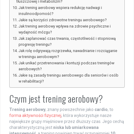
tłuszczowej i metabolizm?
Jak trening aerobowy wspiera redukcję nadwagi i
insulinoodporność?
Jakie są korzyści zdrowotne treningu aerobowego?
Jak trening aerobowy wpływa na zdrowie psychiczne i
wydajność mózgu?
Jak zaplanować czas trwania, częstotliwość i stopniową
progresję treningu?
Jak rolę odgrywają rozgrzewka, nawadnianie i rozciąganie
w treningu aerobowym?
Jak unikać przetrenowania i kontuzji podczas treningów
aerobowych?
Jakie są zasady treningu aerobowego dla seniorów i osób
w rehabilitacji?
Czym jest trening aerobowy?
Trening aerobowy
, znany powszechnie jako
cardio
, to
forma aktywności fizycznej
, która wykorzystuje nasze
największe grupy mięśniowe przez dłuższy czas. Jego cechą
charakterystyczną jest
niska lub umiarkowana
intensywność
, a trening powinien trwać przynajmniej
10