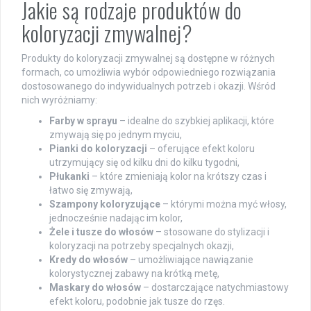
Jakie są rodzaje produktów do
koloryzacji zmywalnej?
Produkty do koloryzacji zmywalnej są dostępne w różnych
formach, co umożliwia wybór odpowiedniego rozwiązania
dostosowanego do indywidualnych potrzeb i okazji. Wśród
nich wyróżniamy:
Farby w sprayu
– idealne do szybkiej aplikacji, które
zmywają się po jednym myciu,
Pianki do koloryzacji
– oferujące efekt koloru
utrzymujący się od kilku dni do kilku tygodni,
Płukanki
– które zmieniają kolor na krótszy czas i
łatwo się zmywają,
Szampony koloryzujące
– którymi można myć włosy,
jednocześnie nadając im kolor,
Żele i tusze do włosów
– stosowane do stylizacji i
koloryzacji na potrzeby specjalnych okazji,
Kredy do włosów
– umożliwiające nawiązanie
kolorystycznej zabawy na krótką metę,
Maskary do włosów
– dostarczające natychmiastowy
efekt koloru, podobnie jak tusze do rzęs.