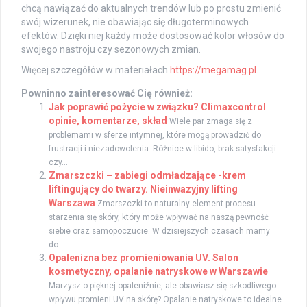
chcą nawiązać do aktualnych trendów lub po prostu zmienić
swój wizerunek, nie obawiając się długoterminowych
efektów. Dzięki niej każdy może dostosować kolor włosów do
swojego nastroju czy sezonowych zmian.
Więcej szczegółów w materiałach
https://megamag.pl
.
Powninno zainteresować Cię również:
Jak poprawić pożycie w związku? Climaxcontrol
opinie, komentarze, skład
Wiele par zmaga się z
problemami w sferze intymnej, które mogą prowadzić do
frustracji i niezadowolenia. Różnice w libido, brak satysfakcji
czy...
Zmarszczki – zabiegi odmładzające -krem
liftingujący do twarzy. Nieinwazyjny lifting
Warszawa
Zmarszczki to naturalny element procesu
starzenia się skóry, który może wpływać na naszą pewność
siebie oraz samopoczucie. W dzisiejszych czasach mamy
do...
Opalenizna bez promieniowania UV. Salon
kosmetyczny, opalanie natryskowe w Warszawie
Marzysz o pięknej opaleniźnie, ale obawiasz się szkodliwego
wpływu promieni UV na skórę? Opalanie natryskowe to idealne