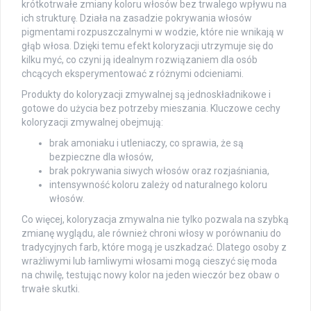
krótkotrwałe zmiany koloru włosów bez trwalego wpływu na
ich strukturę. Działa na zasadzie pokrywania włosów
pigmentami rozpuszczalnymi w wodzie, które nie wnikają w
głąb włosa. Dzięki temu efekt koloryzacji utrzymuje się do
kilku myć, co czyni ją idealnym rozwiązaniem dla osób
chcących eksperymentować z różnymi odcieniami.
Produkty do koloryzacji zmywalnej są jednoskładnikowe i
gotowe do użycia bez potrzeby mieszania. Kluczowe cechy
koloryzacji zmywalnej obejmują:
brak amoniaku i utleniaczy, co sprawia, że są
bezpieczne dla włosów,
brak pokrywania siwych włosów oraz rozjaśniania,
intensywność koloru zależy od naturalnego koloru
włosów.
Co więcej, koloryzacja zmywalna nie tylko pozwala na szybką
zmianę wyglądu, ale również chroni włosy w porównaniu do
tradycyjnych farb, które mogą je uszkadzać. Dlatego osoby z
wrażliwymi lub łamliwymi włosami mogą cieszyć się moda
na chwilę, testując nowy kolor na jeden wieczór bez obaw o
trwałe skutki.