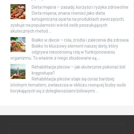
Dieta mięsna – zasady, korzyści i ryzyka zdrowotne
Dieta mięsna, znana również jako dieta
ketogeniczna oparta na produktach zwierzęcych,
zyskuje na popularności wśród osób poszukujących
skutecznych metod …
Białko w diecie – rola, źródła i zalecenia dla zdrowia
Białko to kluczowy element naszej diety, który
odgrywa nieocenioną rolę w funkcjonowaniu
organizmu. To właśnie z niego zbudowane są …
Rehabilitacja pleców – jak skutecznie pokonać ból
kręgosłupa?
Rehabilitacja pleców staje się coraz bardziej
istotnym tematem, zwłaszcza w obliczu rosnącej liczby osób
borykających się z dolegliwościami bólowymi …