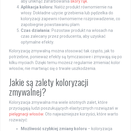
aby uniknąć zafarbowania
skóry rąk
.
Aplikacja koloru:
Nałóż produkt równomiernie na
włosy. Dokładne użycie grzebienia lub pędzelka do
koloryzacji zapewni równomierne rozprowadzenie, co
zapobiegnie powstawaniu plam.
Czas działania:
Pozostaw produkt na włosach na
czas zalecany przez producenta, aby uzyskać
optymalne efekty.
Koloryzację zmywalną można stosować tak często, jak to
potrzebne, ponieważ efekty są tymczasowe i zmywają się po
kilku myciach. Dzięki temu możesz regularnie zmieniać kolor
włosów, nie martwiąc się o trwałe uszkodzenia.
Jakie są zalety koloryzacji
zmywalnej?
Koloryzacja zmywalna ma wiele istotnych zalet, które
przyciągają ludzi poszukujących elastycznych rozwiązań w
pielęgnacji włosów
. Oto najważniejsze korzyści, które warto
rozważyć:
Możliwość szybkiej zmiany koloru
– koloryzacja