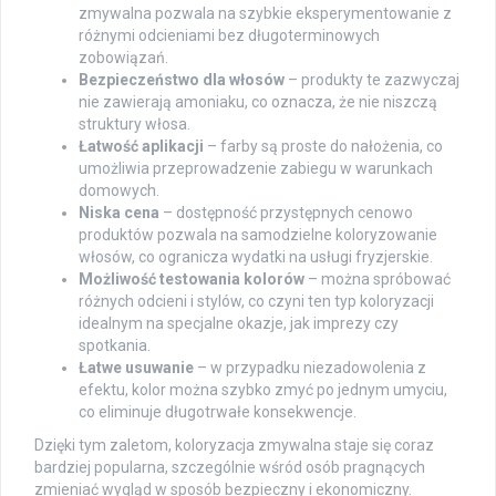
zmywalna pozwala na szybkie eksperymentowanie z
różnymi odcieniami bez długoterminowych
zobowiązań.
Bezpieczeństwo dla włosów
– produkty te zazwyczaj
nie zawierają amoniaku, co oznacza, że nie niszczą
struktury włosa.
Łatwość aplikacji
– farby są proste do nałożenia, co
umożliwia przeprowadzenie zabiegu w warunkach
domowych.
Niska cena
– dostępność przystępnych cenowo
produktów pozwala na samodzielne koloryzowanie
włosów, co ogranicza wydatki na usługi fryzjerskie.
Możliwość testowania kolorów
– można spróbować
różnych odcieni i stylów, co czyni ten typ koloryzacji
idealnym na specjalne okazje, jak imprezy czy
spotkania.
Łatwe usuwanie
– w przypadku niezadowolenia z
efektu, kolor można szybko zmyć po jednym umyciu,
co eliminuje długotrwałe konsekwencje.
Dzięki tym zaletom, koloryzacja zmywalna staje się coraz
bardziej popularna, szczególnie wśród osób pragnących
zmieniać wygląd w sposób bezpieczny i ekonomiczny.