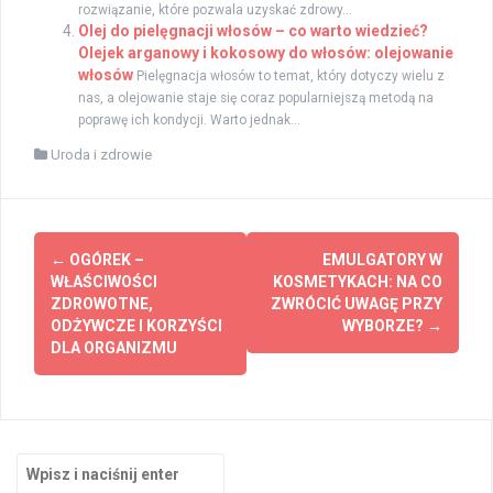
rozwiązanie, które pozwala uzyskać zdrowy...
Olej do pielęgnacji włosów – co warto wiedzieć?
Olejek arganowy i kokosowy do włosów: olejowanie
włosów
Pielęgnacja włosów to temat, który dotyczy wielu z
nas, a olejowanie staje się coraz popularniejszą metodą na
poprawę ich kondycji. Warto jednak...
Uroda i zdrowie
Zobacz
←
OGÓREK –
EMULGATORY W
wpisy
WŁAŚCIWOŚCI
KOSMETYKACH: NA CO
ZDROWOTNE,
ZWRÓCIĆ UWAGĘ PRZY
ODŻYWCZE I KORZYŚCI
WYBORZE?
→
DLA ORGANIZMU
Szukaj: