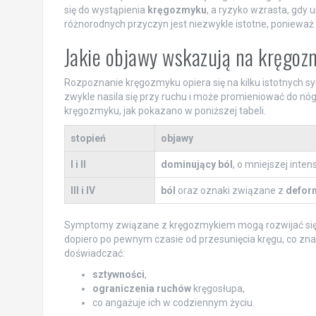
się do wystąpienia
kręgozmyku
, a ryzyko wzrasta, gdy 
różnorodnych przyczyn jest niezwykle istotne, poniewa
Jakie objawy wskazują na kręgo
Rozpoznanie kręgozmyku opiera się na kilku istotnych s
zwykle nasila się przy ruchu i może promieniować do nó
kręgozmyku, jak pokazano w poniższej tabeli.
stopień
objawy
I i II
dominujący ból
, o mniejszej inte
III i IV
ból
oraz oznaki związane z
defor
Symptomy związane z kręgozmykiem mogą rozwijać się st
dopiero po pewnym czasie od przesunięcia kręgu, co zna
doświadczać:
sztywności
,
ograniczenia ruchów
kręgosłupa,
co angażuje ich w codziennym życiu.