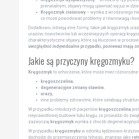
prenatalnym, objawy mogą ujawniać się już w dziec
Kręgozmyk cieśniowy
– wynika z wrodzonego nie
co może powodować problemy z równowagą i koo
Dodatkowo, istnieją inne formy, takie jak kręgozmyk ur
urazów, nowotworów lub wcześniejszych operacji kręgo
charakterystyczne objawy, które są kluczowe w procesie 
uwzględnić indywidualne przypadki, ponieważ mają o
Jakie są przyczyny kręgozmyku?
Kręgozmyk
to schorzenie, które może mieć różnorodne 
kręgoszczelina
,
degeneracyjne zmiany stawów
,
urazy
,
inne problemy zdrowotne, które osłabiają struktur
W przypadku młodszych pacjentów
kręgoszczelina
jes
nieprawidłowej budowie łuku kręgu, co prowadzi do zwię
zazwyczaj
kręgozmyk
wynika z chorób degeneracyjnych, 
W przypadku
kręgozmyku
w odcinku lędźwiowo-krzyżowy
dochodzi do przemieszczenia tylnego, znanego jako
ret