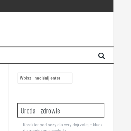
Szukaj:
Uroda i zdrowie
Korektor pod oczy dla cery dojrzałej – klucz
do młodszego wyglądu