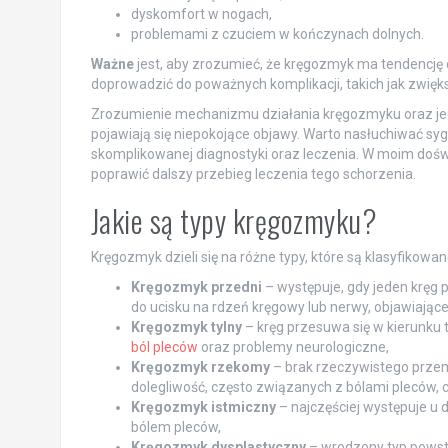
dyskomfort w nogach,
problemami z czuciem w kończynach dolnych.
Ważne
jest, aby zrozumieć, że kręgozmyk ma tendencję
doprowadzić do poważnych komplikacji, takich jak zwię
Zrozumienie mechanizmu działania kręgozmyku oraz jego
pojawiają się niepokojące objawy. Warto nasłuchiwać sy
skomplikowanej diagnostyki oraz leczenia. W moim doś
poprawić dalszy przebieg leczenia tego schorzenia.
Jakie są typy kręgozmyku?
Kręgozmyk dzieli się na różne typy, które są klasyfikowa
Kręgozmyk przedni
– występuje, gdy jeden kręg 
do ucisku na rdzeń kręgowy lub nerwy, objawiając
Kręgozmyk tylny
– kręg przesuwa się w kierunku
ból pleców
oraz problemy neurologiczne,
Kręgozmyk rzekomy
– brak rzeczywistego prze
dolegliwość, często związanych z bólami pleców
Kręgozmyk istmiczny
– najczęściej występuje u 
bólem pleców,
Kręgozmyk dysplastyczny
– wrodzony typ powst