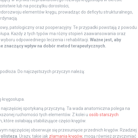
iństwie lub na początku dorosłości,
dorozwoju elementów kręgu, prowadząc do deficytu strukturalnego,
rdynacją.
azowy, patologiczny oraz pooperacyjny. Te przypadki powstają z powodu
słupa. Każdy z tych typów ma różny stopień zaawansowania oraz
wyboru odpowiedniego leczenia i rehabilitacji.
Ważne jest, aby
ne znaczący wpływ na dobór metod terapeutycznych.
podłoża. Do najczęstszych przyczyn należą:
ę kręgosłupa.
t najczęściej spotykaną przyczyną. Ta wada anatomiczna polega na
kszonej ruchomości tych elementów. Z kolei u
osób starszych
które osłabiają stabilizujące części kręgów.
m najczęściej obserwuje się przesunięcie przednich kręgów. Rzadziej
rolisteza
. Urazy, takie jak
złamania kręgów
, mogą również przyczyniać