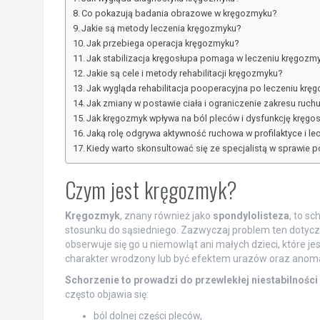
Co pokazują badania obrazowe w kręgozmyku?
Jakie są metody leczenia kręgozmyku?
Jak przebiega operacja kręgozmyku?
Jak stabilizacja kręgosłupa pomaga w leczeniu kręgozm
Jakie są cele i metody rehabilitacji kręgozmyku?
Jak wygląda rehabilitacja pooperacyjna po leczeniu krę
Jak zmiany w postawie ciała i ograniczenie zakresu ruch
Jak kręgozmyk wpływa na ból pleców i dysfunkcję kręgo
Jaką rolę odgrywa aktywność ruchowa w profilaktyce i l
Kiedy warto skonsultować się ze specjalistą w sprawie 
Czym jest kręgozmyk?
Kręgozmyk
, znany również jako
spondylolisteza
, to s
stosunku do sąsiedniego. Zazwyczaj problem ten dotyczy
obserwuje się go u niemowląt ani małych dzieci, które 
charakter wrodzony lub być efektem urazów oraz anomal
Schorzenie to prowadzi do przewlekłej niestabilności
często objawia się:
ból dolnej części pleców,