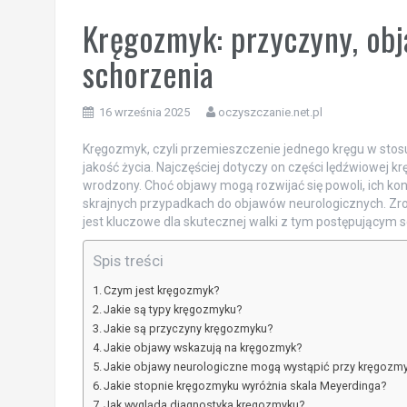
Kręgozmyk: przyczyny, obj
schorzenia
16 września 2025
oczyszczanie.net.pl
Kręgozmyk, czyli przemieszczenie jednego kręgu w stos
jakość życia. Najczęściej dotyczy on części lędźwiowej k
wrodzony. Choć objawy mogą rozwijać się powoli, ich k
skrajnych przypadkach do objawów neurologicznych. Zr
jest kluczowe dla skutecznej walki z tym postępującym 
Spis treści
Czym jest kręgozmyk?
Jakie są typy kręgozmyku?
Jakie są przyczyny kręgozmyku?
Jakie objawy wskazują na kręgozmyk?
Jakie objawy neurologiczne mogą wystąpić przy kręgozm
Jakie stopnie kręgozmyku wyróżnia skala Meyerdinga?
Jak wygląda diagnostyka kręgozmyku?