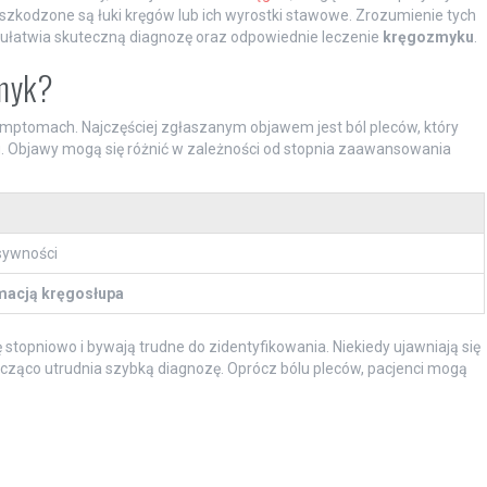
uszkodzone są łuki kręgów lub ich wyrostki stawowe. Zrozumienie tych
ż ułatwia skuteczną diagnozę oraz odpowiednie leczenie
kręgozmyku
.
zmyk?
ymptomach. Najczęściej zgłaszanym objawem jest ból pleców, który
g. Objawy mogą się różnić w zależności od stopnia zaawansowania
nsywności
macją kręgosłupa
opniowo i bywają trudne do zidentyfikowania. Niekiedy ujawniają się
cząco utrudnia szybką diagnozę. Oprócz bólu pleców, pacjenci mogą