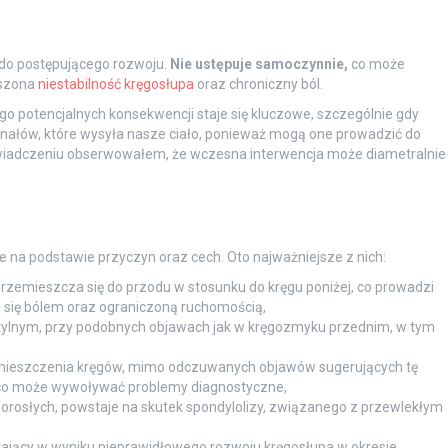
 do postępującego rozwoju.
Nie ustępuje samoczynnie,
co może
kszona
niestabilność kręgosłupa
oraz chroniczny ból.
 potencjalnych konsekwencji staje się kluczowe, szczególnie gdy
gnałów, które wysyła nasze ciało, ponieważ mogą one prowadzić do
wiadczeniu obserwowałem, że wczesna interwencja może diametralnie
ne na podstawie przyczyn oraz cech. Oto najważniejsze z nich:
przemieszcza się do przodu w stosunku do kręgu poniżej, co prowadzi
e się bólem oraz ograniczoną ruchomością,
 tylnym, przy podobnych objawach jak w kręgozmyku przednim, w tym
mieszczenia kręgów, mimo odczuwanych objawów sugerujących tę
, co może wywoływać problemy diagnostyczne,
dorosłych, powstaje na skutek spondylolizy, związanego z przewlekłym
ający w wyniku nieprawidłowego rozwoju kręgosłupa w okresie