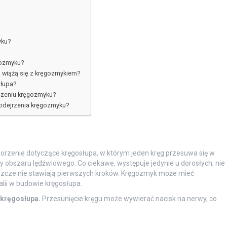
yku?
gozmyku?
u wiążą się z kręgozmykiem?
słupa?
eczeniu kręgozmyku?
podejrzenia kręgozmyku?
chorzenie dotyczące kręgosłupa, w którym jeden kręg przesuwa się w
 obszaru lędźwiowego. Co ciekawe, występuje jedynie u dorosłych; nie
jeszcze nie stawiają pierwszych kroków. Kręgozmyk może mieć
ii w budowie kręgosłupa.
 kręgosłupa.
Przesunięcie kręgu może wywierać nacisk na nerwy, co