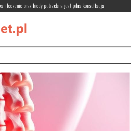
a i leczenie oraz kiedy potrzebna jest pilna konsultacja
 metodach i pielęgnacji
ści i zastosowanie w kosmetykach
y, leczenie i zapobieganie
k je stosować?
ację, style i funkcjonalne rozwiązania do domowej biblioteki