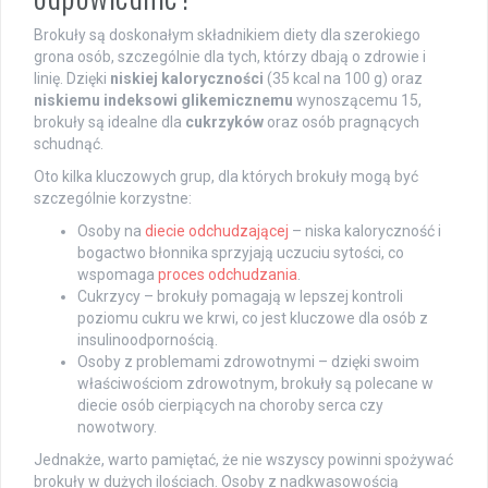
Brokuły są doskonałym składnikiem diety dla szerokiego
grona osób, szczególnie dla tych, którzy dbają o zdrowie i
linię. Dzięki
niskiej kaloryczności
(35 kcal na 100 g) oraz
niskiemu indeksowi glikemicznemu
wynoszącemu 15,
brokuły są idealne dla
cukrzyków
oraz osób pragnących
schudnąć.
Oto kilka kluczowych grup, dla których brokuły mogą być
szczególnie korzystne:
Osoby na
diecie odchudzającej
– niska kaloryczność i
bogactwo błonnika sprzyjają uczuciu sytości, co
wspomaga
proces odchudzania
.
Cukrzycy – brokuły pomagają w lepszej kontroli
poziomu cukru we krwi, co jest kluczowe dla osób z
insulinoodpornością.
Osoby z problemami zdrowotnymi – dzięki swoim
właściwościom zdrowotnym, brokuły są polecane w
diecie osób cierpiących na choroby serca czy
nowotwory.
Jednakże, warto pamiętać, że nie wszyscy powinni spożywać
brokuły w dużych ilościach. Osoby z nadkwasowością