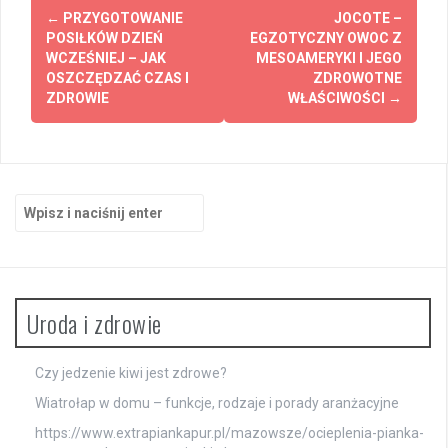
Zobacz
←
PRZYGOTOWANIE
JOCOTE –
wpisy
POSIŁKÓW DZIEŃ
EGZOTYCZNY OWOC Z
WCZEŚNIEJ – JAK
MESOAMERYKI I JEGO
OSZCZĘDZAĆ CZAS I
ZDROWOTNE
ZDROWIE
WŁAŚCIWOŚCI
→
Szukaj:
Uroda i zdrowie
Czy jedzenie kiwi jest zdrowe?
Wiatrołap w domu – funkcje, rodzaje i porady aranżacyjne
https://www.extrapiankapur.pl/mazowsze/ocieplenia-pianka-