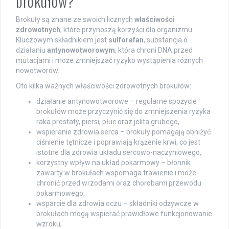
brokułów?
Brokuły są znane ze swoich licznych
właściwości
zdrowotnych
, które przynoszą korzyści dla organizmu.
Kluczowym składnikiem jest
sulforafan
, substancja o
działaniu
antynowotworowym
, która chroni DNA przed
mutacjami i może zmniejszać ryzyko wystąpienia różnych
nowotworów.
Oto kilka ważnych właściwości zdrowotnych brokułów:
działanie antynowotworowe – regularne spożycie
brokułów może przyczynić się do zmniejszenia ryzyka
raka prostaty, piersi, płuc oraz jelita grubego,
wspieranie zdrowia serca – brokuły pomagają obniżyć
ciśnienie tętnicze i poprawiają krążenie krwi, co jest
istotne dla zdrowia układu sercowo-naczyniowego,
korzystny wpływ na układ pokarmowy – błonnik
zawarty w brokułach wspomaga trawienie i może
chronić przed wrzodami oraz chorobami przewodu
pokarmowego,
wsparcie dla zdrowia oczu – składniki odżywcze w
brokułach mogą wspierać prawidłowe funkcjonowanie
wzroku,