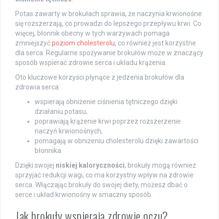
Potas zawarty w brokułach sprawia, że naczynia krwionośne
się rozszerzają, co prowadzi do lepszego przepływu krwi. Co
więcej, błonnik obecny w tych warzywach pomaga
zmniejszyć
poziom cholesterolu
, co również jest korzystne
dla serca. Regularne spożywanie brokułów może w znaczący
sposób wspierać zdrowie serca i układu krążenia.
Oto kluczowe korzyści płynące z jedzenia brokułów dla
zdrowia serca:
wspierają obniżenie ciśnienia tętniczego dzięki
działaniu potasu,
poprawiają krążenie krwi poprzez rozszerzenie
naczyń krwionośnych,
pomagają w obniżeniu cholesterolu dzięki zawartości
błonnika.
Dzięki swojej
niskiej kaloryczności
, brokuły mogą również
sprzyjać redukcji wagi, co ma korzystny wpływ na zdrowie
serca. Włączając brokuły do swojej diety, możesz dbać o
serce i układ krwionośny w smaczny sposób.
Jak brokuły wspierają zdrowie oczu?