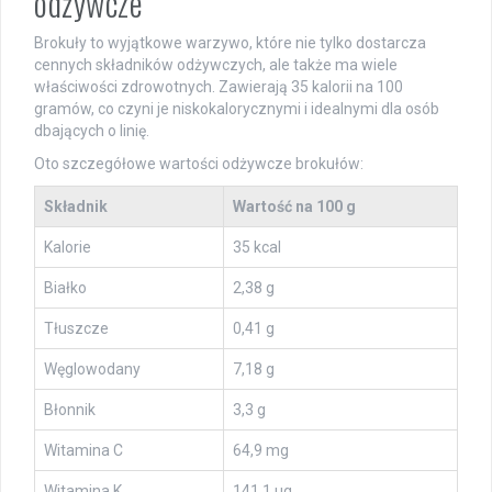
odżywcze
Brokuły to wyjątkowe warzywo, które nie tylko dostarcza
cennych składników odżywczych, ale także ma wiele
właściwości zdrowotnych. Zawierają 35 kalorii na 100
gramów, co czyni je niskokalorycznymi i idealnymi dla osób
dbających o linię.
Oto szczegółowe wartości odżywcze brokułów:
Składnik
Wartość na 100 g
Kalorie
35 kcal
Białko
2,38 g
Tłuszcze
0,41 g
Węglowodany
7,18 g
Błonnik
3,3 g
Witamina C
64,9 mg
Witamina K
141,1 µg