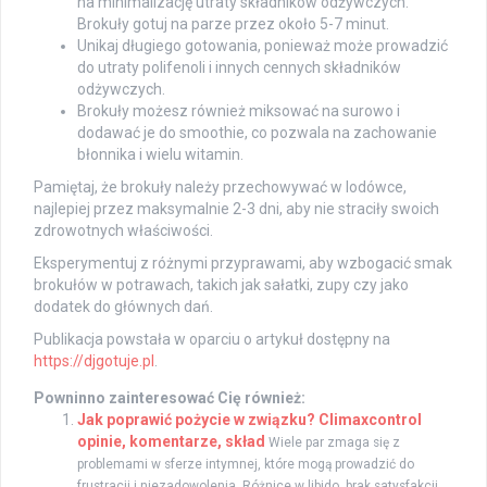
na minimalizację utraty składników odżywczych.
Brokuły gotuj na parze przez około 5-7 minut.
Unikaj długiego gotowania, ponieważ może prowadzić
do utraty polifenoli i innych cennych składników
odżywczych.
Brokuły możesz również miksować na surowo i
dodawać je do smoothie, co pozwala na zachowanie
błonnika i wielu witamin.
Pamiętaj, że brokuły należy przechowywać w lodówce,
najlepiej przez maksymalnie 2-3 dni, aby nie straciły swoich
zdrowotnych właściwości.
Eksperymentuj z różnymi przyprawami, aby wzbogacić smak
brokułów w potrawach, takich jak sałatki, zupy czy jako
dodatek do głównych dań.
Publikacja powstała w oparciu o artykuł dostępny na
https://djgotuje.pl
.
Powninno zainteresować Cię również:
Jak poprawić pożycie w związku? Climaxcontrol
opinie, komentarze, skład
Wiele par zmaga się z
problemami w sferze intymnej, które mogą prowadzić do
frustracji i niezadowolenia. Różnice w libido, brak satysfakcji