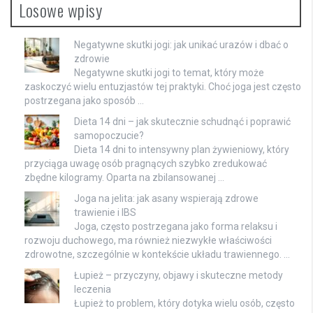
Losowe wpisy
Negatywne skutki jogi: jak unikać urazów i dbać o
zdrowie
Negatywne skutki jogi to temat, który może
zaskoczyć wielu entuzjastów tej praktyki. Choć joga jest często
postrzegana jako sposób …
Dieta 14 dni – jak skutecznie schudnąć i poprawić
samopoczucie?
Dieta 14 dni to intensywny plan żywieniowy, który
przyciąga uwagę osób pragnących szybko zredukować
zbędne kilogramy. Oparta na zbilansowanej …
Joga na jelita: jak asany wspierają zdrowe
trawienie i IBS
Joga, często postrzegana jako forma relaksu i
rozwoju duchowego, ma również niezwykłe właściwości
zdrowotne, szczególnie w kontekście układu trawiennego. …
Łupież – przyczyny, objawy i skuteczne metody
leczenia
Łupież to problem, który dotyka wielu osób, często