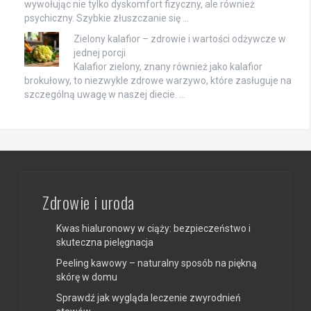
wywołując nie tylko dyskomfort fizyczny, ale również
psychiczny. Szybkie złuszczanie się …
Zielony kalafior – zdrowie i wartości odżywcze w
jednej porcji
Kalafior zielony, znany również jako kalafior
brokułowy, to niezwykle zdrowe warzywo, które zasługuje na
szczególną uwagę w naszej diecie. …
Zdrowie i uroda
Kwas hialuronowy w ciąży: bezpieczeństwo i
skuteczna pielęgnacja
Peeling kawowy – naturalny sposób na piękną
skórę w domu
Sprawdź jak wygląda leczenie zwyrodnień