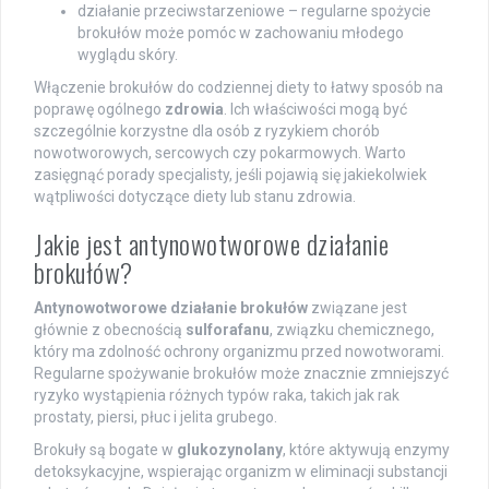
działanie przeciwstarzeniowe – regularne spożycie
brokułów może pomóc w zachowaniu młodego
wyglądu skóry.
Włączenie brokułów do codziennej diety to łatwy sposób na
poprawę ogólnego
zdrowia
. Ich właściwości mogą być
szczególnie korzystne dla osób z ryzykiem chorób
nowotworowych, sercowych czy pokarmowych. Warto
zasięgnąć porady specjalisty, jeśli pojawią się jakiekolwiek
wątpliwości dotyczące diety lub stanu zdrowia.
Jakie jest antynowotworowe działanie
brokułów?
Antynowotworowe działanie brokułów
związane jest
głównie z obecnością
sulforafanu
, związku chemicznego,
który ma zdolność ochrony organizmu przed nowotworami.
Regularne spożywanie brokułów może znacznie zmniejszyć
ryzyko wystąpienia różnych typów raka, takich jak rak
prostaty, piersi, płuc i jelita grubego.
Brokuły są bogate w
glukozynolany
, które aktywują enzymy
detoksykacyjne, wspierając organizm w eliminacji substancji