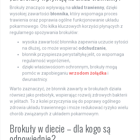
Brokuły znacząco wpływają na
układ trawienny
, dzięki
wysokiej zawartości
błonnika
, który wspomaga proces
trawienia oraz poprawia ogólne funkcjonowanie układu
pokarmowego. Oto kilka kluczowych korzyści płynących z
regularnego spożywania brokułów:
wysoka zawartość błonnika zapewnia uczucie sytości
na dłużej, co może wspierać
odchudzanie
,
błonnik przyspiesza perystaltykę jelit, co wspomaga
regularność wypróżnień,
dzięki właściwościom ochronnym, brokuły mogą
pomóc w zapobieganiu
wrzodom żołądka
i
dwunastnicy.
Warto zaznaczyć, że błonnik zawarty w brokułach działa
również jako prebiotyk, wspierając rozwój zdrowych bakterii
w jelitach. To z kolei przyczynia się do poprawy ogólnego
zdrowia układu trawiennego i może redukować ryzyko wielu
chorób związanych z układem pokarmowym.
Brokuły w diecie – dla kogo są
odpowiednie?