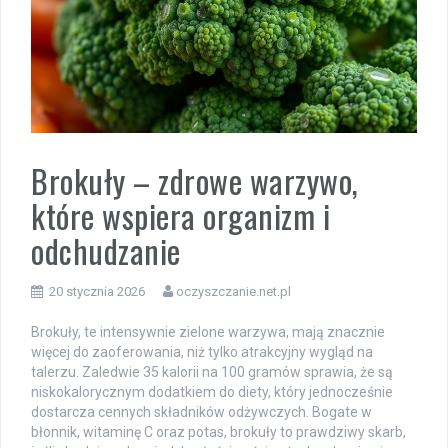
Brokuły – zdrowe warzywo,
które wspiera organizm i
odchudzanie
20 stycznia 2026
oczyszczanie.net.pl
Brokuły, te intensywnie zielone warzywa, mają znacznie
więcej do zaoferowania, niż tylko atrakcyjny wygląd na
talerzu. Zaledwie 35 kalorii na 100 gramów sprawia, że są
niskokalorycznym dodatkiem do diety, który jednocześnie
dostarcza cennych składników odżywczych. Bogate w
błonnik, witaminę C oraz potas, brokuły to prawdziwy skarb,