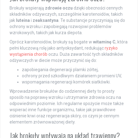
Brokuły wspierają
zdrowie oczu
dzięki obecności cennych
składników odżywczych, szczególnie karotenoidów, takich
jak
luteina
i
zeaksantyna
. Te substancje przyczyniają się do
ochrony wzroku i zapobiegają rozwojowi problemów
wzrokowych, takich jak kurza ślepota.
Oprócz karotenoidów, brokuły są bogate w
witaminę C
, która
pełni kluczową rolę jako antyoksydant, redukując
ryzyko
wystąpienia chorób
oczu. Duża zawartość tych składników
odżywczych w diecie może przyczynić się do:
zapobiegania degeneracji plamki żółtej,
ochrony przed szkodliwym działaniem promieni UV,
wspomagania regeneracji komórek siatkówki.
Wprowadzenie brokułów do codziennej diety to prosty
sposób na poprawę wzroku i utrzymanie zdrowia oczu na
odpowiednim poziomie. Ich regularne spożycie może także
wspierać inne funkcje organizmu, takie jak prawidłowe
ciśnienie krwi oraz regeneracja skóry, co czyni je cennym
elementem zrównoważonej diety.
Jak brokuły wpływają na układ trawienny?