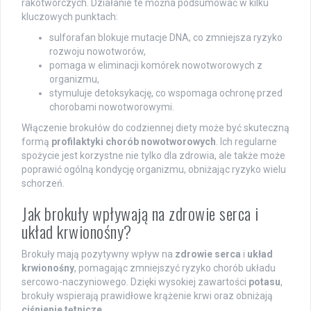
rakotwórczych. Działanie te można podsumować w kilku
kluczowych punktach:
sulforafan blokuje mutacje DNA, co zmniejsza ryzyko
rozwoju nowotworów,
pomaga w eliminacji komórek nowotworowych z
organizmu,
stymuluje detoksykację, co wspomaga ochronę przed
chorobami nowotworowymi.
Włączenie brokułów do codziennej diety może być skuteczną
formą
profilaktyki chorób nowotworowych
. Ich regularne
spożycie jest korzystne nie tylko dla zdrowia, ale także może
poprawić ogólną kondycję organizmu, obniżając ryzyko wielu
schorzeń.
Jak brokuły wpływają na zdrowie serca i
układ krwionośny?
Brokuły mają pozytywny wpływ na
zdrowie serca
i
układ
krwionośny
, pomagając zmniejszyć ryzyko chorób układu
sercowo-naczyniowego. Dzięki wysokiej zawartości
potasu
,
brokuły wspierają prawidłowe krążenie krwi oraz obniżają
ciśnienie tętnicze
.