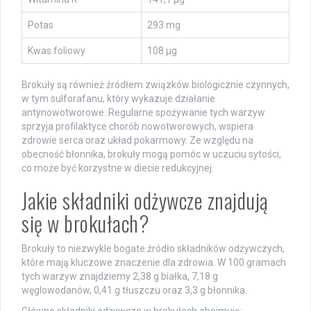
Potas
293 mg
Kwas foliowy
108 µg
Brokuły są również źródłem związków biologicznie czynnych,
w tym sulforafanu, który wykazuje działanie
antynowotworowe. Regularne spożywanie tych warzyw
sprzyja profilaktyce chorób nowotworowych, wspiera
zdrowie serca oraz układ pokarmowy. Ze względu na
obecność błonnika, brokuły mogą pomóc w uczuciu sytości,
co może być korzystne w diecie redukcyjnej.
Jakie składniki odżywcze znajdują
się w brokułach?
Brokuły to niezwykle bogate źródło składników odżywczych,
które mają kluczowe znaczenie dla zdrowia. W 100 gramach
tych warzyw znajdziemy 2,38 g białka, 7,18 g
węglowodanów, 0,41 g tłuszczu oraz 3,3 g błonnika.
Główne składniki odżywcze w brokułach obejmują: