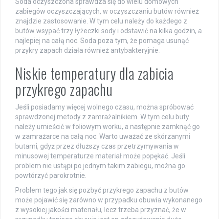
Soda oczyszczona sprawdza się do wielu domowych
zabiegów oczyszczających, w oczyszczaniu butów również
znajdzie zastosowanie. W tym celu należy do każdego z
butów wsypać trzy łyżeczki sody i odstawić na kilka godzin, a
najlepiej na całą noc. Soda poza tym, że pomaga usunąć
przykry zapach działa również antybakteryjnie.
Niskie temperatury dla zabicia
przykrego zapachu
Jeśli posiadamy więcej wolnego czasu, można spróbować
sprawdzonej metody z zamrażalnikiem. W tym celu buty
należy umieścić w foliowym worku, a następnie zamknąć go
w zamrażarce na całą noc. Warto uważać ze skórzanymi
butami, gdyż przez dłuższy czas przetrzymywania w
minusowej temperaturze materiał może popękać. Jeśli
problem nie ustąpi po jednym takim zabiegu, można go
powtórzyć parokrotnie.
Problem tego jak się pozbyć przykrego zapachu z butów
może pojawić się zarówno w przypadku obuwia wykonanego
z wysokiej jakości materiału, lecz trzeba przyznać, że w