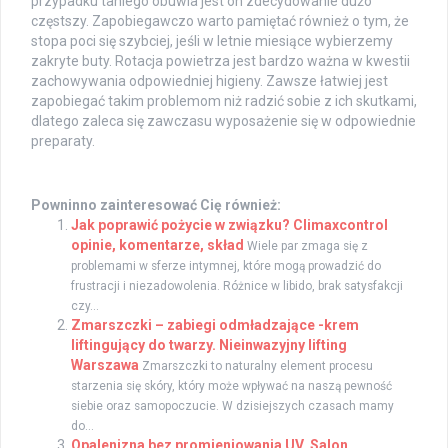
przypadku taniego obuwia jest on zdecydowanie dużo
częstszy. Zapobiegawczo warto pamiętać również o tym, że
stopa poci się szybciej, jeśli w letnie miesiące wybierzemy
zakryte buty. Rotacja powietrza jest bardzo ważna w kwestii
zachowywania odpowiedniej higieny. Zawsze łatwiej jest
zapobiegać takim problemom niż radzić sobie z ich skutkami,
dlatego zaleca się zawczasu wyposażenie się w odpowiednie
preparaty.
Powninno zainteresować Cię również:
Jak poprawić pożycie w związku? Climaxcontrol
opinie, komentarze, skład
Wiele par zmaga się z
problemami w sferze intymnej, które mogą prowadzić do
frustracji i niezadowolenia. Różnice w libido, brak satysfakcji
czy...
Zmarszczki – zabiegi odmładzające -krem
liftingujący do twarzy. Nieinwazyjny lifting
Warszawa
Zmarszczki to naturalny element procesu
starzenia się skóry, który może wpływać na naszą pewność
siebie oraz samopoczucie. W dzisiejszych czasach mamy
do...
Opalenizna bez promieniowania UV. Salon