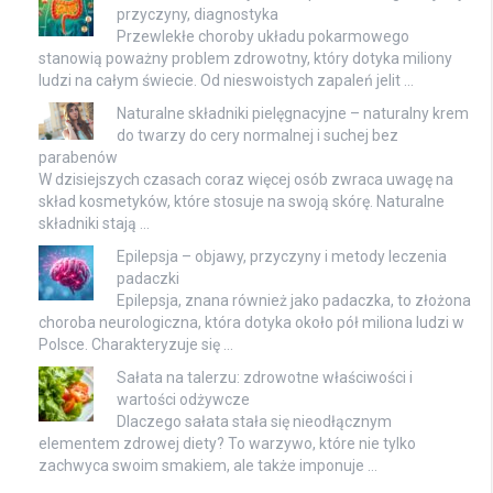
przyczyny, diagnostyka
Przewlekłe choroby układu pokarmowego
stanowią poważny problem zdrowotny, który dotyka miliony
ludzi na całym świecie. Od nieswoistych zapaleń jelit …
Naturalne składniki pielęgnacyjne – naturalny krem
do twarzy do cery normalnej i suchej bez
parabenów
W dzisiejszych czasach coraz więcej osób zwraca uwagę na
skład kosmetyków, które stosuje na swoją skórę. Naturalne
składniki stają …
Epilepsja – objawy, przyczyny i metody leczenia
padaczki
Epilepsja, znana również jako padaczka, to złożona
choroba neurologiczna, która dotyka około pół miliona ludzi w
Polsce. Charakteryzuje się …
Sałata na talerzu: zdrowotne właściwości i
wartości odżywcze
Dlaczego sałata stała się nieodłącznym
elementem zdrowej diety? To warzywo, które nie tylko
zachwyca swoim smakiem, ale także imponuje …