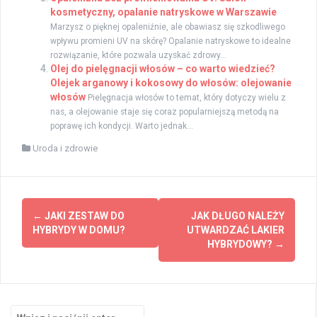
kosmetyczny, opalanie natryskowe w Warszawie
Marzysz o pięknej opaleniźnie, ale obawiasz się szkodliwego
wpływu promieni UV na skórę? Opalanie natryskowe to idealne
rozwiązanie, które pozwala uzyskać zdrowy...
Olej do pielęgnacji włosów – co warto wiedzieć?
Olejek arganowy i kokosowy do włosów: olejowanie
włosów
Pielęgnacja włosów to temat, który dotyczy wielu z
nas, a olejowanie staje się coraz popularniejszą metodą na
poprawę ich kondycji. Warto jednak...
Uroda i zdrowie
Zobacz
←
JAKI ZESTAW DO
JAK DŁUGO NALEŻY
wpisy
HYBRYDY W DOMU?
UTWARDZAĆ LAKIER
HYBRYDOWY?
→
Szukaj: