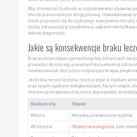
Aby zmniejszyć trudności w rozpoznawaniu objawów pier
chorób przenoszonych drogą płciową. Uświadamianie z
może przyczynić się do szybszego wykrywania choroby i
służby zdrowia byli przeszkoleni w zakresie identyfika
dalszej diagnostyki.
Jakie są konsekwencje braku lec
Brak leczenia objawu pierwotnego kiły, którym jest owrz
prowadzić do szeregu poważnych konsekwencji zdrowotn
niewłaściwa lub zbyt późno rozpoczęta terapia zwiększa 
Jeżeli kiła nie jest leczona, może przejść w stadium wt
oraz innymi ogólnymi dolegliwościami. Na tym etapie, ch
interwencji terapeutycznej może doprowadzić do kolejny
Stadium kiły
Objawy
Wtórna
Wysypka, powiększenie węzłów
WCztrzyna
Objawy neurologiczne
, bóle staw