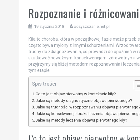
Rozpoznanie i różnicowan
19 stycznia 2018
oczyszczanie.net.pl
Kiła to choroba, która w początkowej fazie może przebie
często bywa mylony z innymi schorzeniami. Wrzód twa
trudny do zdiagnozowania, co prowadzi do opóźnień w roz
skutkować poważnymi konsekwencjami zdrowotnymi, wpły
przyjrzymy się bliżej metodom rozpoznawania i leczenia
tym etapie.
Spis treści
Co to jest objaw pierwotny w kontekście kiły?
Jakie są metody diagnostyczne objawu pierwotnego?
Jakie są trudności w rozpoznawaniu objawu pierwotnego
Jakie są konsekwencje braku leczenia objawu pierwotneg
Jakie są metody leczenia objawu pierwotnego kiły?
Co to jest objaw pierwotny w kon