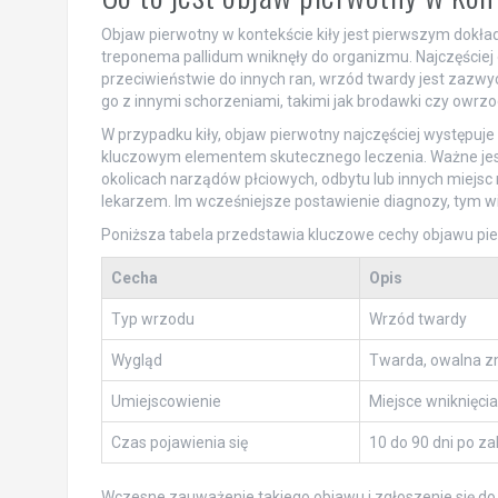
Objaw pierwotny w kontekście kiły jest pierwszym dokła
treponema pallidum wniknęły do organizmu. Najczęściej 
przeciwieństwie do innych ran, wrzód twardy jest zazwy
go z innymi schorzeniami, takimi jak brodawki czy owr
W przypadku kiły, objaw pierwotny najczęściej występuje
kluczowym elementem skutecznego leczenia. Ważne jest
okolicach narządów płciowych, odbytu lub innych miejsc 
lekarzem. Im wcześniejsze postawienie diagnozy, tym w
Poniższa tabela przedstawia kluczowe cechy objawu pie
Cecha
Opis
Typ wrzodu
Wrzód twardy
Wygląd
Twarda, owalna z
Umiejscowienie
Miejsce wniknięcia
Czas pojawienia się
10 do 90 dni po z
Wczesne zauważenie takiego objawu i zgłoszenie się do