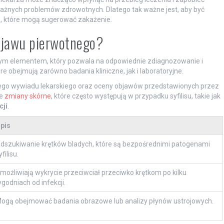
żnych problemów zdrowotnych. Dlatego tak ważne jest, aby być
, które mogą sugerować zakażenie.
bjawu pierwotnego?
owym elementem, który pozwala na odpowiednie zdiagnozowanie i
óre obejmują zarówno badania kliniczne, jak i laboratoryjne.
nego wywiadu lekarskiego oraz oceny objawów przedstawionych przez
ne
zmiany skórne
, które często występują w przypadku syfilisu, takie jak
cji
.
pis
dszukiwanie krętków bladych, które są bezpośrednimi patogenami
yfilisu.
możliwiają wykrycie przeciwciał przeciwko krętkom po kilku
ygodniach od infekcji.
ogą obejmować badania obrazowe lub analizy płynów ustrojowych.