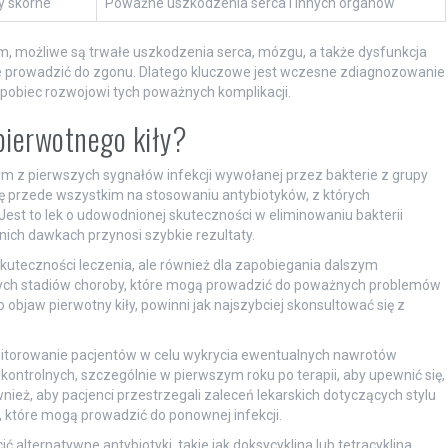
y skórne
Poważne uszkodzenia serca i innych organów
, możliwe są trwałe uszkodzenia serca, mózgu, a także dysfunkcja
prowadzić do zgonu. Dlatego kluczowe jest wczesne zdiagnozowanie
apobiec rozwojowi tych poważnych komplikacji.
pierwotnego kiły?
nym z pierwszych sygnałów infekcji wywołanej przez bakterie z grupy
ę przede wszystkim na stosowaniu antybiotyków, z których
 Jest to lek o udowodnionej skuteczności w eliminowaniu bakterii
nich dawkach przynosi szybkie rezultaty.
 skuteczności leczenia, ale również dla zapobiegania dalszym
jszych stadiów choroby, które mogą prowadzić do poważnych problemów
objaw pierwotny kiły, powinni jak najszybciej skonsultować się z
onitorowanie pacjentów w celu wykrycia ewentualnych nawrotów
ontrolnych, szczególnie w pierwszym roku po terapii, aby upewnić się,
nież, aby pacjenci przestrzegali zaleceń lekarskich dotyczących stylu
 które mogą prowadzić do ponownej infekcji.
 alternatywne antybiotyki, takie jak doksycyklina lub tetracyklina,