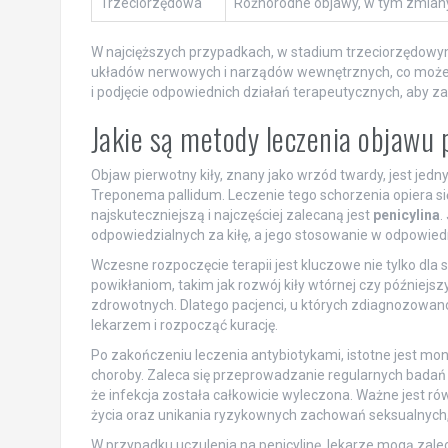
Trzeciorzędowa
Różnorodne objawy, w tym zmian
W najcięższych przypadkach, w stadium trzeciorzędowym
układów nerwowych i narządów wewnętrznych, co może 
i podjęcie odpowiednich działań terapeutycznych, aby z
Jakie są metody leczenia objawu 
Objaw pierwotny kiły, znany jako wrzód twardy, jest jed
Treponema pallidum. Leczenie tego schorzenia opiera si
najskuteczniejszą i najczęściej zalecaną jest
penicylina
.
odpowiedzialnych za kiłę, a jego stosowanie w odpowied
Wczesne rozpoczęcie terapii jest kluczowe nie tylko dla
powikłaniom, takim jak rozwój kiły wtórnej czy późnie
zdrowotnych. Dlatego pacjenci, u których zdiagnozowano 
lekarzem i rozpocząć kurację.
Po zakończeniu leczenia antybiotykami, istotne jest m
choroby. Zaleca się przeprowadzanie regularnych badań k
że infekcja została całkowicie wyleczona. Ważne jest rów
życia oraz unikania ryzykownych zachowań seksualnych,
W przypadku uczulenia na penicylinę, lekarze mogą zalecić