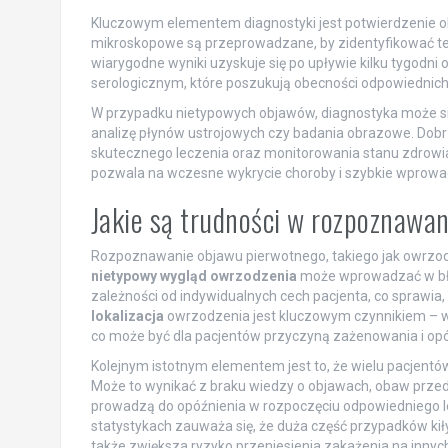
Kluczowym elementem diagnostyki jest potwierdzenie 
mikroskopowe są przeprowadzane, by zidentyfikować te 
wiarygodne wyniki uzyskuje się po upływie kilku tygodn
serologicznym, które poszukują obecności odpowiednich 
W przypadku nietypowych objawów, diagnostyka może si
analizę płynów ustrojowych czy badania obrazowe. Dob
skutecznego leczenia oraz monitorowania stanu zdrowia
pozwala na wczesne wykrycie choroby i szybkie wprowa
Jakie są trudności w rozpoznawa
Rozpoznawanie objawu pierwotnego, takiego jak owrzod
nietypowy wygląd owrzodzenia
może wprowadzać w błąd
zależności od indywidualnych cech pacjenta, co sprawia,
lokalizacja
owrzodzenia jest kluczowym czynnikiem – w 
co może być dla pacjentów przyczyną zażenowania i opóź
Kolejnym istotnym elementem jest to, że wielu pacjent
Może to wynikać z braku wiedzy o objawach, obaw przed
prowadzą do opóźnienia w rozpoczęciu odpowiedniego 
statystykach zauważa się, że duża część przypadków kiły
także zwiększa ryzyko przeniesienia zakażenia na innych