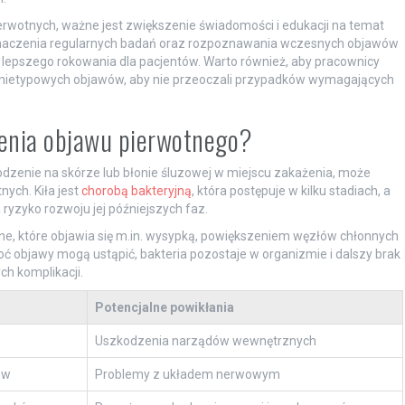
wotnych, ważne jest zwiększenie świadomości i edukacji na temat
naczenia regularnych badań oraz rozpoznawania wczesnych objawów
 lepszego rokowania dla pacjentów. Warto również, aby pracownicy
cji nietypowych objawów, aby nie przeoczali przypadków wymagających
zenia objawu pierwotnego?
odzenie na skórze lub błonie śluzowej w miejscu zakażenia, może
ych. Kiła jest
chorobą bakteryjną
, która postępuje w kilku stadiach, a
ryzyko rozwoju jej późniejszych faz.
órne, które objawia się m.in. wysypką, powiększeniem węzłów chłonnych
oć objawy mogą ustąpić, bakteria pozostaje w organizmie i dalszy brak
ch komplikacji.
Potencjalne powikłania
Uszkodzenia narządów wewnętrznych
ów
Problemy z układem nerwowym