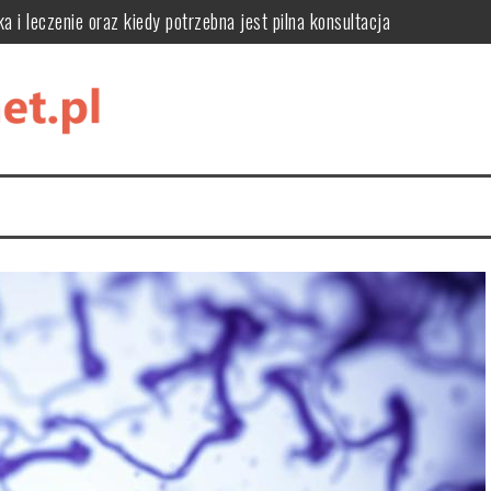
a i leczenie oraz kiedy potrzebna jest pilna konsultacja
 metodach i pielęgnacji
ści i zastosowanie w kosmetykach
y, leczenie i zapobieganie
k je stosować?
ację, style i funkcjonalne rozwiązania do domowej biblioteki