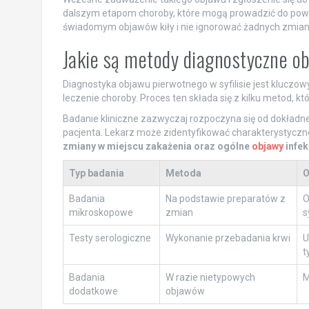
dalszym etapom choroby, które mogą prowadzić do powa
świadomym objawów kiły i nie ignorować żadnych zmian
Jakie są metody diagnostyczne o
Diagnostyka objawu pierwotnego w syfilisie jest klucz
leczenie choroby. Proces ten składa się z kilku metod, kt
Badanie kliniczne zazwyczaj rozpoczyna się od dokład
pacjenta. Lekarz może zidentyfikować charakterystycz
zmiany w miejscu zakażenia oraz ogólne
objawy
infek
Typ badania
Metoda
O
Badania
Na podstawie preparatów z
O
mikroskopowe
zmian
s
Testy serologiczne
Wykonanie przebadania krwi
U
t
Badania
W razie nietypowych
M
dodatkowe
objawów