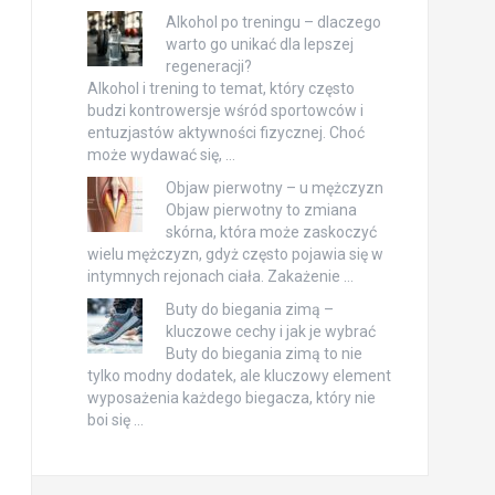
Alkohol po treningu – dlaczego
warto go unikać dla lepszej
regeneracji?
Alkohol i trening to temat, który często
budzi kontrowersje wśród sportowców i
entuzjastów aktywności fizycznej. Choć
może wydawać się, …
Objaw pierwotny – u mężczyzn
Objaw pierwotny to zmiana
skórna, która może zaskoczyć
wielu mężczyzn, gdyż często pojawia się w
intymnych rejonach ciała. Zakażenie …
Buty do biegania zimą –
kluczowe cechy i jak je wybrać
Buty do biegania zimą to nie
tylko modny dodatek, ale kluczowy element
wyposażenia każdego biegacza, który nie
boi się …