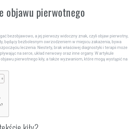
ie objawu pierwotnego
gać bezobjawowo, a jej pierwszy widoczny znak, czyli objaw pierwotny,
rdy, będący bezbolesnym owrzodzeniem w miejscu zakażenia, bywa
poczęciu leczenia. Niestety, brak właściwej diagnostyki i terapii może
wając na serce, układ nerwowy oraz inne organy. W artykule
 objawu pierwotnego kiły, a także wyzwaniom, które mogą wystąpić na
?
o?
tekście kiły?