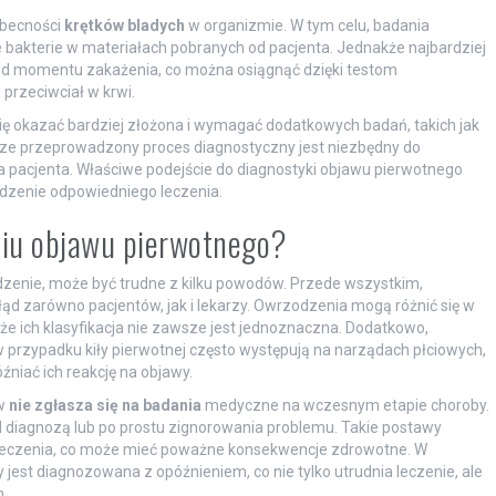
obecności
krętków bladych
w organizmie. W tym celu, badania
bakterie w materiałach pobranych od pacjenta. Jednakże najbardziej
i od momentu zakażenia, co można osiągnąć dzięki testom
przeciwciał w krwi.
ę okazać bardziej złożona i wymagać dodatkowych badań, takich jak
rze przeprowadzony proces diagnostyczny jest niezbędny do
 pacjenta. Właściwe podejście do diagnostyki objawu pierwotnego
dzenie odpowiedniego leczenia.
niu objawu pierwotnego?
zenie, może być trudne z kilku powodów. Przede wszystkim,
 zarówno pacjentów, jak i lekarzy. Owrzodzenia mogą różnić się w
 że ich klasyfikacja nie zawsze jest jednoznaczna. Dodatkowo,
przypadku kiły pierwotnej często występują na narządach płciowych,
niać ich reakcję na objawy.
ów
nie zgłasza się na badania
medyczne na wczesnym etapie choroby.
 diagnozą lub po prostu zignorowania problemu. Takie postawy
leczenia, co może mieć poważne konsekwencje zdrowotne. W
 jest diagnozowana z opóźnieniem, co nie tylko utrudnia leczenie, ale
.