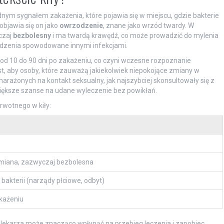
dnym sygnałem zakażenia, które pojawia się w miejscu, gdzie bakterie
objawia się on jako
owrzodzenie
, znane jako wrzód twardy. W
czaj
bezbolesny
i ma twardą krawędź, co może prowadzić do mylenia
zodzenia spowodowane innymi infekcjami.
 od 10 do 90 dni po zakażeniu, co czyni wczesne rozpoznanie
, aby osoby, które zauważą jakiekolwiek niepokojące zmiany w
narażonych na kontakt seksualny, jak najszybciej skonsultowały się z
iększe szanse na udane wyleczenie bez powikłań.
rwotnego w kiły:
miana, zazwyczaj bezbolesna
 bakterii (narządy płciowe, odbyt)
akażeniu
 lekarza może znacząco wpłynąć na przebieg leczenia i zapobiec