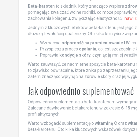
Beta-karoten
to składnik, który znacząco wspiera
zdrow
pomagając zwalczać wolne rodniki, co może poprawić wy
zachowania kolagenu, zwiększając elastyczność i
nawilż
Jednym z kluczowych efektów beta-karotenu jest jego z
dłuższą trwałością opalenizny. Oto kilka korzyści zwią
Wzmacnia
odporność na promieniowanie UV
, c
Przyspiesza proces
opalania
, co jest szczególnie
Poprawia
kondycję skóry
, czyniąc ją mniej wrażl
Warto zauważyć, że nadmierne spożycie beta-karotenu 
to zjawisko odwracalne, które znika po zaprzestaniu je
zatem znacząco wpłynąć na zdrowie skóry oraz jej wyg
Jak odpowiednio suplementować 
Odpowiednia suplementacja beta-karotenem wymaga ind
Zalecane dawkowanie betakarotenu w zakresie
6-15 mg
profilaktycznych.
Warto wzbogacić suplementację o
witaminę C
oraz
wita
beta-karotenu. Oto kilka kluczowych wskazówek dotyczą