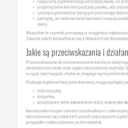
rozpocznij suplementację od niższej dawki, na prz
przyjmuj beta-karoten podczas posiłku, aby popra
używaj suplementów biorących pod uwagę obecnoś
pamiętaj, że nadmiar beta-karotenu może prowad
skóry.
Wszystkie te czynniki pomagają w osiągnięciu najlepsz
Zawsze warto konsultować się z lekarzem lub dietetyki
Jakie są przeciwskazania i dział
Przeciwskazania do stosowania beta-karotenu obejmują 
niewydolność nerek oraz ciężka niewydolność wątroby. 
w ciąży i karmiących, chyba że znajduje się to pod kontrol
Podczas suplementacji beta-karotenu mogą wystąpić pew
bóle brzucha,
biegunkę,
przejściowe żółte zabarwienie skóry, znane jako
k
Karotenodermia jest stanem nieszkodliwym i odwracalny
skonsultować się z lekarzem przed rozpoczęciem suplem
przypadku nadwrażliwości na ten składnik.