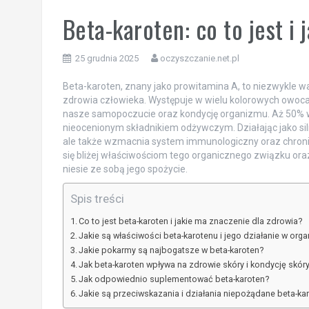
Beta-karoten: co to jest i
25 grudnia 2025
oczyszczanie.net.pl
Beta-karoten, znany jako prowitamina A, to niezwykle 
zdrowia człowieka. Występuje w wielu kolorowych owoc
nasze samopoczucie oraz kondycję organizmu. Aż 50% wi
nieocenionym składnikiem odżywczym. Działając jako siln
ale także wzmacnia system immunologiczny oraz chroni
się bliżej właściwościom tego organicznego związku oraz
niesie ze sobą jego spożycie.
Spis treści
Co to jest beta-karoten i jakie ma znaczenie dla zdrowia?
Jakie są właściwości beta-karotenu i jego działanie w org
Jakie pokarmy są najbogatsze w beta-karoten?
Jak beta-karoten wpływa na zdrowie skóry i kondycję skór
Jak odpowiednio suplementować beta-karoten?
Jakie są przeciwskazania i działania niepożądane beta-ka