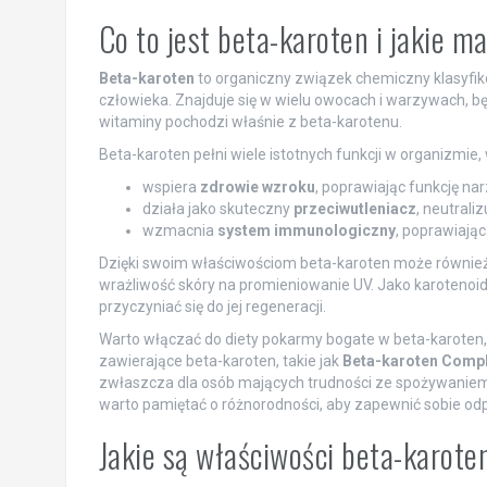
Co to jest beta-karoten i jakie m
Beta-karoten
to organiczny związek chemiczny klasyfik
człowieka. Znajduje się w wielu owocach i warzywach, 
witaminy pochodzi właśnie z beta-karotenu.
Beta-karoten pełni wiele istotnych funkcji w organizmie,
wspiera
zdrowie wzroku
, poprawiając funkcję n
działa jako skuteczny
przeciwutleniacz
, neutrali
wzmacnia
system immunologiczny
, poprawiają
Dzięki swoim właściwościom beta-karoten może również d
wrażliwość skóry na promieniowanie UV. Jako karotenoid
przyczyniać się do jej regeneracji.
Warto włączać do diety pokarmy bogate w beta-karoten,
zawierające beta-karoten, takie jak
Beta-karoten Comp
zwłaszcza dla osób mających trudności ze spożywaniem
warto pamiętać o różnorodności, aby zapewnić sobie od
Jakie są właściwości beta-karote