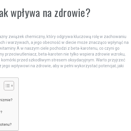
 jak wpływa na zdrowie?
ważny związek chemiczny, który odgrywa kluczową rolę w zachowaniu
ach i warzywach, a jego obecność w diecie może znacząco wpłynąć na
taminy A w naszym ciele pochodzi z beta-karotenu, co czyni go
y przeciwutleniacz, beta-karoten nie tylko wspiera zdrowie wzroku,
 komórki przed szkodliwym stresem oksydacyjnym. Warto przyjrzeć
 jego wpływowi na zdrowie, aby w pełni wykorzystać potencjał, jaki
anizmie?
y?
rotenu?