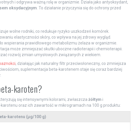
tnych i odgrywa ważną rolę w organizmie. Działa jako antyoksydant,
esem oksydacyjnym
. To działanie przyczynia się do ochrony przed
izuje wolne rodniki, co redukuje ryzyko uszkodzeń komórek.
aniu elastyczności skóry, co wpływa na jej zdrowy wygląd.
 do wspierania prawidłowego metabolizmu żelaza w organizmie.
cja może zmniejszać skutki uboczne radioterapii i chemioterapii.
zać rozwój zmian umysłowych związanych z wiekiem.
paznokci
, działając jak naturalny filtr przeciwsłoneczny, co zmniejsza
ciwościom, suplementacja beta-karotenem staje się coraz bardziej
.
beta-karoten?
akteryzują się intensywnymi kolorami, zwłaszcza
żółtym
i
ta-karotenu oraz ich zawartość w mikrogramach na 100 g produktu:
eta-karotenu (µg/100 g)