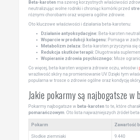
Beta-karoten
ma szereg korzystnych właściwości zdrowo
neutralizując wolne rodniki i chroniąc komórki przed
str
różnymi chorobami oraz wspiera ogólne zdrowie.
Oto kluczowe właściwości i działania beta-karotenu:
Działanie antyoksydacyjne:
Beta-karoten neutral
Wsparcie w produkcji kolagenu:
Pomaga w zachow
Metabolizm żelaza:
Beta-karoten przyczynia się
Redukcja skutków terapii:
Długotrwała suplementa
Wspieranie zdrowia psychicznego:
Może ogranic
Co więcej, beta-karoten wspiera zdrowie oczu, włosów i
wrażliwość skóry na promieniowanie UV. Dzięki tym właś
popularna w trosce o zdrowie ogólne oraz kondycję skóry
Jakie pokarmy są najbogatsze w 
Pokarmy najbogatsze w
beta-karoten
to te, które char
pomarańczowym
. Oto lista najważniejszych źródeł be
Pokarm
Zawartość b
Słodkie ziemniaki
9.440