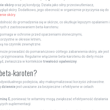
ie skóry
oraz jej kondycję. Działa jako silny przeciwutleniacz,
gląd skóry. Dodatkowo, jego obecność w organizmie przyczynia się do
enie skóry
.
dolność do gromadzenia się w skórze, co skutkuje lepszym opalaniem i
zanych z zastosowaniem beta-karotenu:
o pomaga w ochronie przed oparzeniami słonecznymi,
 korzystne w okresie letnim,
iwą na czynniki zewnętrzne.
może prowadzić do pomarańczowo-żółtego zabarwienia skóry, ale jest
go przyjmowania. Regularne włączenie beta-karotenu do diety może
ląd, zwłaszcza w kontekście
trwałości opalenizny
.
beta-karoten?
ywidualnego podejścia, aby maksymalizować korzyści zdrowotne.
 dziennie
jest uważane za bezpieczne i efektywne w celach
minę E
, ponieważ te witaminy mogą zwiększać efektywność działania
cych suplementacji: