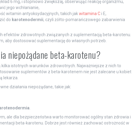
ykład 6 mg, i stopniowo zwiększaj, obserwując reakcję organizmu,
wić jego wchłanianie,
ć witamin antyoksydacyjnych, takich jak
witamina C
i E,
zić do
karotenodermii
, czyli żółto-pomarańczowego zabarwienia
ych efektów zdrowotnych związanych z suplementacją beta-karotenu.
em, aby dostosować suplementację do własnych potrzeb.
ania niepożądane beta-karotenu?
kilka istotnych warunków zdrowotnych. Najważniejsze z nich to
Stosowanie suplementów z beta-karotenem nie jest zalecane u kobiet
ą lekarza.
ne działania niepożądane, takie jak:
arotenodermia
.
m, ale dla bezpieczeństwa warto monitorować ogólny stan zdrowia i
entacji beta-karotenu. Dobrze jest również zachować ostrożność w