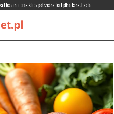
 metodach i pielęgnacji
ści i zastosowanie w kosmetykach
y, leczenie i zapobieganie
k je stosować?
ację, style i funkcjonalne rozwiązania do domowej biblioteki
a i leczenie oraz kiedy potrzebna jest pilna konsultacja