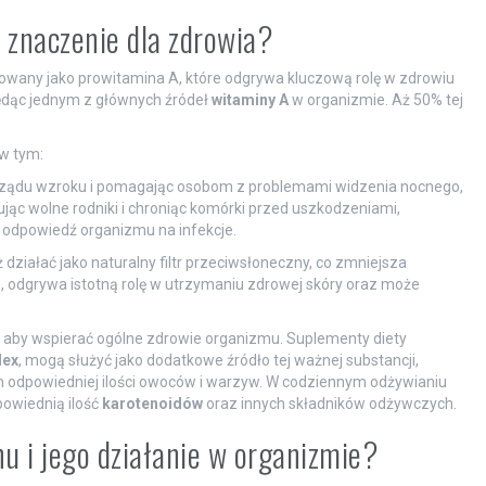
a znaczenie dla zdrowia?
owany jako prowitamina A, które odgrywa kluczową rolę w zdrowiu
będąc jednym z głównych źródeł
witaminy A
w organizmie. Aż 50% tej
 w tym:
arządu wzroku i pomagając osobom z problemami widzenia nocnego,
zując wolne rodniki i chroniąc komórki przed uszkodzeniami,
c odpowiedź organizmu na infekcje.
ziałać jako naturalny filtr przeciwsłoneczny, co zmniejsza
, odgrywa istotną rolę w utrzymaniu zdrowej skóry oraz może
 aby wspierać ogólne zdrowie organizmu. Suplementy diety
lex
, mogą służyć jako dodatkowe źródło tej ważnej substancji,
 odpowiedniej ilości owoców i warzyw. W codziennym odżywianiu
powiednią ilość
karotenoidów
oraz innych składników odżywczych.
nu i jego działanie w organizmie?