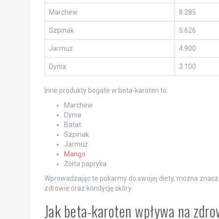
Marchew
8.285
Szpinak
5.626
Jarmuż
4.900
Dynia
3.100
Inne produkty bogate w beta-karoten to:
Marchew
Dynia
Batat
Szpinak
Jarmuż
Mango
Żółta papryka
Wprowadzając te pokarmy do swojej diety, można znacz
zdrowie oraz kondycję skóry.
Jak beta-karoten wpływa na zdrow